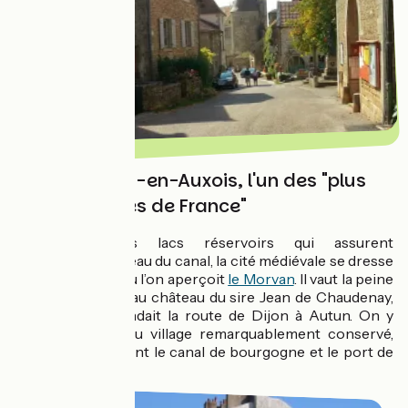
Châteauneuf-en-Auxois, l'un des "plus
beaux villages de France"
Environnée des lacs réservoirs qui assurent
l’alimentation en eau du canal, la cité médiévale se dresse
sur un rocher d’où l’on aperçoit
le Morvan
. Il vaut la peine
de grimper jusqu’au château du sire Jean de Chaudenay,
qui jadis commandait la route de Dijon à Autun. On y
découvre un beau village remarquablement conservé,
dominant fièrement le canal de bourgogne et le port de
Vandenesse.