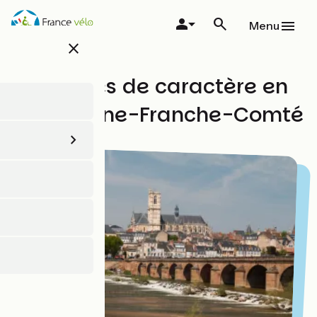
Aller
au
Menu
contenu
close
principal
Les cités de caractère en
Bourgogne-Franche-Comté