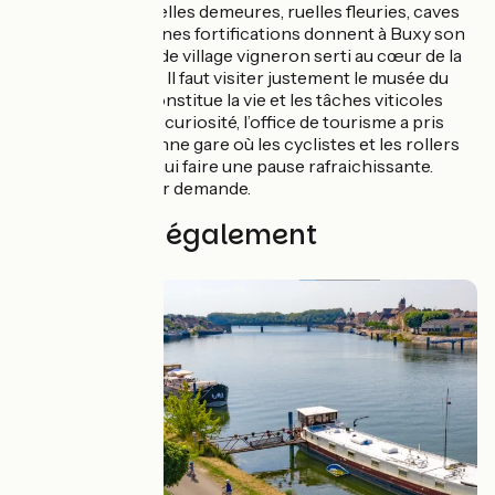
Vieilles pierres, belles demeures, ruelles fleuries, caves
voutées et anciennes fortifications donnent à Buxy son
caractère unique de village vigneron serti au cœur de la
Côte chalonnaise. Il faut visiter justement le musée du
Vigneron qui reconstitue la vie et les tâches viticoles
millénaires. Autre curiosité, l’office de tourisme a pris
place dans l’ancienne gare où les cyclistes et les rollers
peuvent aujourd’hui faire une pause rafraichissante.
Visites guidées sur demande.
Découvrez également