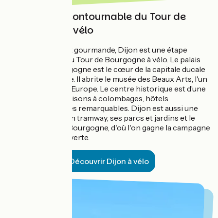
Dijon, ville incontournable du Tour de
Bourgogne à vélo
Ville généreuse et gourmande, Dijon est une étape
incontournable du Tour de Bourgogne à vélo. Le palais
des ducs de Bourgogne est le cœur de la capitale ducale
devenue régionale. Il abrite le musée des Beaux Arts, l'un
des plus grands d'Europe. Le centre historique est d’une
rare élégance : maisons à colombages, hôtels
particuliers, églises remarquables. Dijon est aussi une
ville verte avec son tramway, ses parcs et jardins et le
port du Canal de Bourgogne, d'où l'on gagne la campagne
en suivant la voie verte.
Découvrir Dijon à vélo