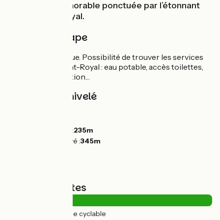
Une étape mémorable ponctuée par l’étonnant
site de Pont-Royal.
Détail de l'étape
Voie verte continue. Possibilité de trouver les services
nécessaires à Pont-Royal : eau potable, accès toilettes,
épicerie, restauration…
Pentes et dénivelé
Montées :
105m
Descentes :
0m
Point le plus bas :
235m
Point le plus élevé :
345m
Types de routes
22km
(100%) Voie cyclable