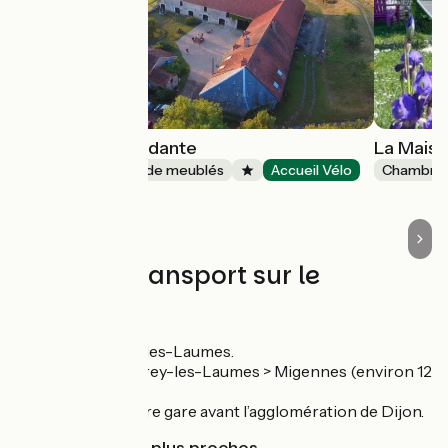
Maison indépendante
La Maiso
Gîtes et locations de meublés
Accueil Vélo
Chambres
Beurizot
Trains et transport sur le
parcours
Gare de Venarey-les-Laumes.
TER Dijon > Venarey-les-Laumes > Migennes (environ 12
trains / jour).
Attention : dernière gare avant l’agglomération de Dijon.
Gares SNCF les plus proches