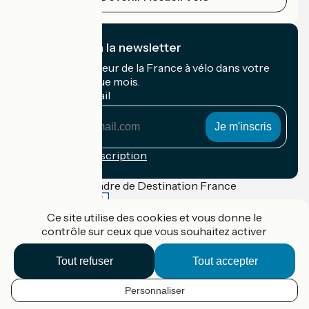
Je m'abonne à la newsletter
Recevez le meilleur de la France à vélo dans votre
boîte mail chaque mois.
Mon adresse mail
Mon
adresse
mail
Conditions d'inscription
Financé dans le cadre de Destination France
Ce site utilise des cookies et vous donne le
contrôle sur ceux que vous souhaitez activer
Accueil Vélo Pro
Tout refuser
Tout accepter
Contact
Mentions légales
Confidentialité
Personnaliser
Contact
FR