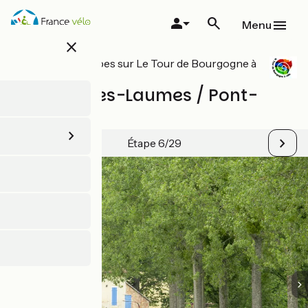
Aller
au
Menu
contenu
close
principal
Toutes les étapes sur Le Tour de Bourgogne à
vélo
Venarey-les-Laumes / Pont-
Royal
Étape 6/29