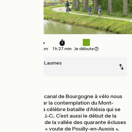
22 km
1 h 27 min
Je débute
Venarey-les-Laumes
Pont Royal
Au fil de l'eau
Cette étape du canal de Bourgogne à vélo nous
impressionne par la contemplation du Mont-
Auxois, site de la célèbre bataille d'Alésia qui se
tint en 52 avant J.-C.. C’est aussi le début de la
lente ascension de la vallée des quarante écluses
vers la fameuse « voute de Pouilly-en-Auxois ».