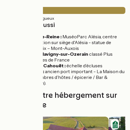
Revêtement
22km
(100%) Rugueux
À découvrir aussi
Alise-Sainte-Reine :
MuséoParc Alésia, centre
d’interprétation sur siège d'Alésia - statue de
Vercingétorix – Mont-Auxois
Village de Flavigny-sur-Ozerain
classé Plus
Beaux Villages de France
Marigny-le-Cahouët :
échelle d’écluses
Pont-Royal :
ancien port important - La Maison du
Canal (Chambres d’hôtes / épicerie / Bar &
Restauration).
Trouvez votre hébergement sur
cette étape