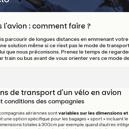
 l'avion : comment faire ?
is parcourir de longues distances en emmenant votre 
une solution même si ce n’est pas le mode de transport l
elui que nous préconisons. Prenez le temps de regarder 
ar train ou bus avant de vous orienter vers ce mode de
ons de transport d'un vélo en avion
 et conditions des compagnies
 compagnies aériennes sont
variables sur les dimensions et
une option spécifique pour les bagages « sport » incluant le v
 dimensions totales à 300cm par exemple, quand d’autres intég