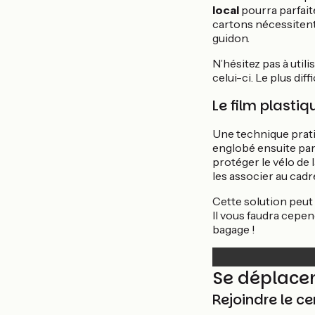
local
pourra parfaite
cartons nécessitent 
guidon.
N’hésitez pas à util
celui-ci. Le plus di
Le film plastiq
Une technique prati
englobé ensuite pa
protéger le vélo de
les associer au cadr
Cette solution peut 
Il vous faudra cepe
bagage !
Se déplacer 
Rejoindre le ce