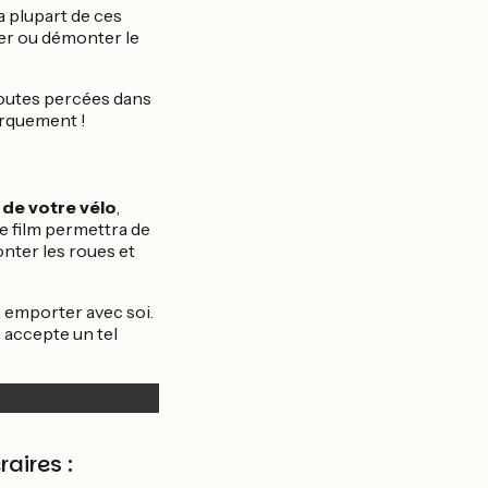
a plupart de ces
ner ou démonter le
 toutes percées dans
barquement !
r de votre vélo
,
e film permettra de
nter les roues et
à emporter avec soi.
 accepte un tel
raires :