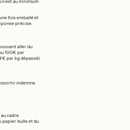
’il est au minimum
une fois emballé et
éponse précise.
ouvant aller du
ou 100€ par
d’€ par kg dépassé).
ressortir indemne.
t au cadre
u papier bulle et du