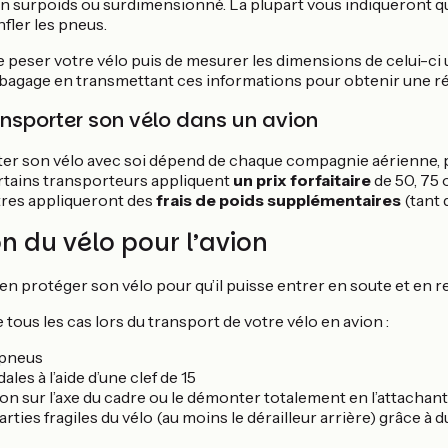
surpoids ou surdimensionné. La plupart vous indiqueront qu
fler les pneus.
e peser votre vélo puis de mesurer les dimensions de celui-ci 
e bagage en transmettant ces informations pour obtenir une r
ransporter son vélo dans un avion
er son vélo avec soi dépend de chaque compagnie aérienne, p
ertains transporteurs appliquent
un prix forfaitaire
de 50, 75 
tres appliqueront des
frais de poids supplémentaires
(tant 
on du vélo pour l’avion
 bien protéger son vélo pour qu’il puisse entrer en soute et en 
 tous les cas lors du transport de votre vélo en avion :
 pneus
ales à l’aide d’une clef de 15
don sur l’axe du cadre ou le démonter totalement en l’attachan
rties fragiles du vélo (au moins le dérailleur arrière) grâce à d