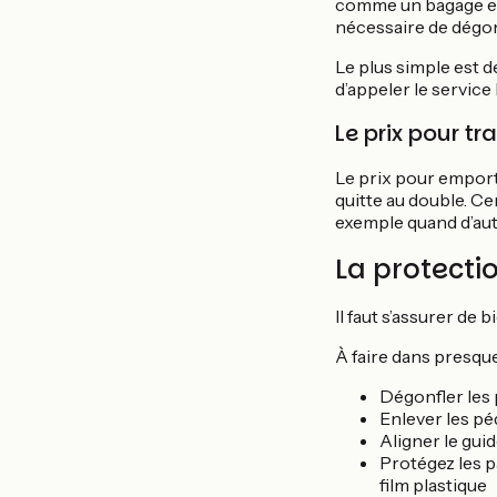
comme un bagage en 
nécessaire de dégon
Le plus simple est d
d’appeler le servic
Le prix pour t
Le prix pour emport
quitte au double. C
exemple quand d’au
La protecti
Il faut s’assurer de
À faire dans presque
Dégonfler les
Enlever les péd
Aligner le gui
Protégez les pa
film plastique