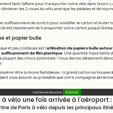
ment faire l’affaire pour transporter votre vélo dans l’avion. L
d’enlever les 2 roues du vélo ainsi que les pédales et de tour
iser suffisamment de scotch pour solidifier le carton et éviter
fficile est maintenant de transporter votre carton jusqu’à l’em
ue et papier bulle
que et peu coûteuse est l’
utilisation de papiers bulle autou
r
suffisamment de film plastique
. Une quantité importante d
 la plupart des chocs potentiels ! Vous devrez idéalement démo
e.
s’avérer être la moins fastidieuse : ni grand carton ou housse 
ndant vous assurer au préalable que votre compagnie aérienne
YouTube est désactivé.
Autoriser
à vélo une fois arrivée à l'aéroport :
ntre de Paris à vélo depuis les principaux itiné