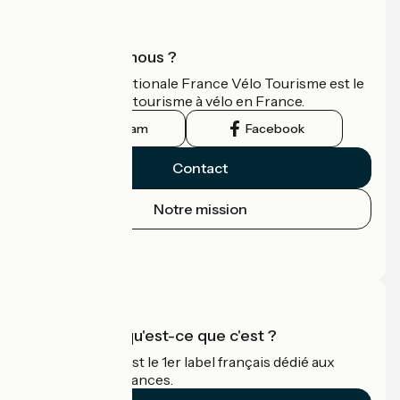
Qui sommes-nous ?
L'association nationale France Vélo Tourisme est le
guide officiel du tourisme à vélo en France.
Instagram
Facebook
Contact
Notre mission
Espace Presse
Espace Pro
Accueil Vélo qu'est-ce que c'est ?
Accueil Vélo c'est le 1er label français dédié aux
cyclistes en vacances.