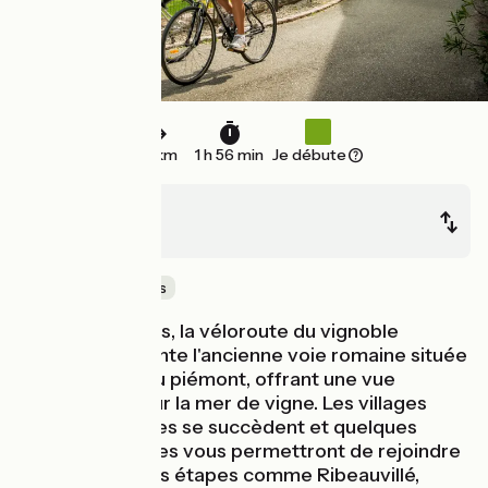
27 km
1 h 56 min
Je débute
Châtenois
Turckheim
Au cœur des vignes
Après Châtenois, la véloroute du vignoble
d'Alsace emprunte l'ancienne voie romaine située
en contrebas du piémont, offrant une vue
panoramique sur la mer de vigne. Les villages
viticoles typiques se succèdent et quelques
coups de pédales vous permettront de rejoindre
de prestigieuses étapes comme Ribeauvillé,