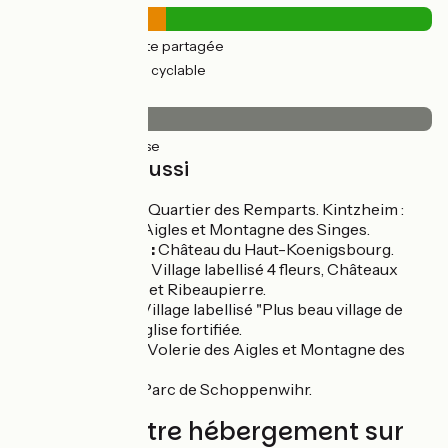
10km
(36%) Route partagée
17km
(64%) Voie cyclable
Revêtement
27km
(100%) Lisse
À découvrir aussi
Châtenois :
Quartier des Remparts. Kintzheim :
Volerie des Aigles et Montagne des Singes.
Orschwiller :
Château du Haut-Koenigsbourg.
Ribeauvillé :
Village labellisé 4 fleurs, Châteaux
Saint-Ulrich et Ribeaupierre.
Hunawihr :
Village labellisé "Plus beau village de
France" et église fortifiée.
Kintzheim :
Volerie des Aigles et Montagne des
Singes.
Bennwihr :
Parc de Schoppenwihr.
Trouvez votre hébergement sur