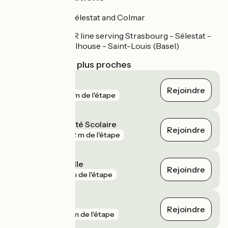
Train stations at Sélestat and Colmar
Regional TER line serving Strasbourg - Sélestat -
Colmar - Mulhouse - Saint-Louis (Basel)
Gares SNCF les plus proches
Turckheim
Rejoindre
gare
44 m de l'étape
Ingersheim - Cité Scolaire
Rejoindre
gare
492 m de l'étape
Dambach-la-Ville
Rejoindre
gare
1 km de l'étape
Logelbach
Rejoindre
gare
2 km de l'étape