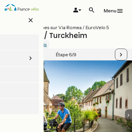
Aller
au
Menu
contenu
close
principal
Toutes les étapes sur Via Romea / EuroVelo 5
Châtenois / Turckheim
4.5 / 5
Voir 3 avis
Étape 6/9