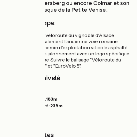
Riquewihr, Kaysersberg ou encore Colmar et son
quartier pittoresque de la Petite Venise...
Détail de l'étape
Sur cette étape, la véloroute du vignoble d'Alsace
emprunte principalement l'ancienne voie romaine
transformée en chemin d'exploitation viticole asphalté.
Elle fait l'objet d'un jalonnement avec un logo spécifique
en forme de grappe. Suivre le balisage "Véloroute du
Vignoble d'Alsace" et "EuroVelo 5".
Pentes et dénivelé
Montées :
41m
Descentes :
0m
Point le plus bas :
183m
Point le plus élevé :
238m
Types de routes