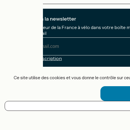
Je m'abonne à la newsletter
Recevez le meilleur de la France à vélo dans votre boîte 
Mon adresse mail
Mon
adresse
mail
Conditions d'inscription
Financé dans le cadre de Destination France
Ce site utilise des cookies et vous donne le contrôle sur c
Accueil Vélo Pro
Contact
Mentions légales
FR
Confidentialité
Contact
Options de carte
Réalisation :
StudioJuillet
et
France Vélo Tourisme