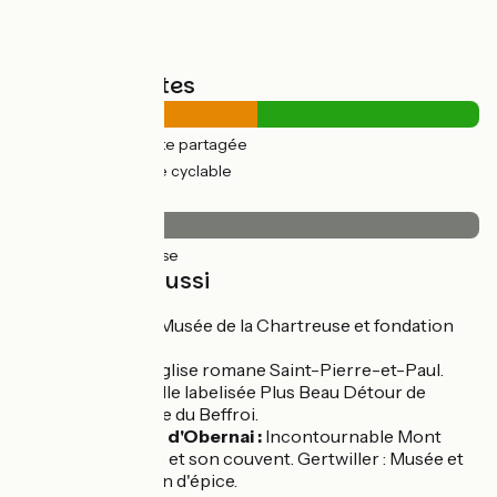
Types de routes
25km
(52%) Route partagée
24km
(48%) Voie cyclable
Revêtement
49km
(100%) Lisse
À découvrir aussi
Molsheim :
Musée de la Chartreuse et fondation
Bugatti.
Rosheim :
Eglise romane Saint-Pierre-et-Paul.
Obernai :
Ville labelisée Plus Beau Détour de
France. Place du Beffroi.
A proximité d'Obernai :
Incontournable Mont
Sainte-Odile et son couvent. Gertwiller : Musée et
Palais du Pain d'épice.