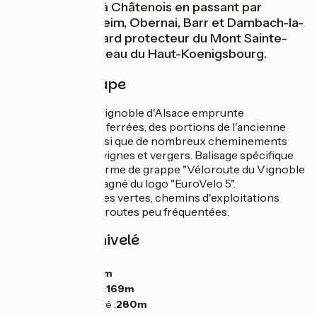
pour s'achever à Châtenois en passant par
Molsheim, Rosheim, Obernai, Barr et Dambach-la-
ville sous le regard protecteur du Mont Sainte-
Odile et du château du Haut-Koenigsbourg.
Détail de l'étape
La Véloroute du Vignoble d'Alsace emprunte
d'anciennes voies ferrées, des portions de l'ancienne
route romaine ainsi que de nombreux cheminements
revêtus entre les vignes et vergers. Balisage spécifique
avec un logo en forme de grappe "Véloroute du Vignoble
d'Alsace" accompagné du logo "EuroVelo 5".
Alternance de voies vertes, chemins d'exploitations
revêtus et petites routes peu fréquentées.
Pentes et dénivelé
Montées :
263m
Descentes :
244m
Point le plus bas :
169m
Point le plus élevé :
280m