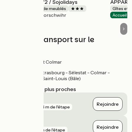
Appartement n°2 / Sojolidays
APPART
Gîtes et locations de meublés
Gîtes et 
Rorschwihr
Accueil Vélo
Accueil V
Trains et transport sur le
parcours
Gares à Sélestat et Colmar
Ligne TER Strasbourg - Sélestat - Colmar -
Mulhouse - Saint-Louis (Bâle)
Gares SNCF les plus proches
Goxwiller
Rejoindre
gare
604 m de l'étape
Duppigheim
Rejoindre
gare
1 km de l'étape