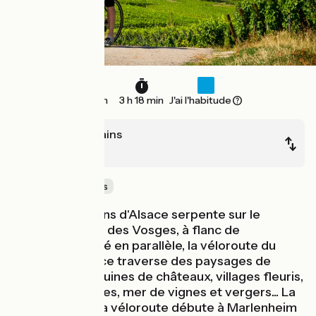
49 km
3 h 18 min
J'ai l'habitude
Soultz-les-Bains
Châtenois
Au cœur des vignes
La Route des Vins d'Alsace serpente sur le
versant oriental des Vosges, à flanc de
montagne. Tracé en parallèle, la véloroute du
vignoble d'Alsace traverse des paysages de
carte postale : ruines de châteaux, villages fleuris,
abbayes romanes, mer de vignes et vergers... La
partie nord de la véloroute débute à Marlenheim