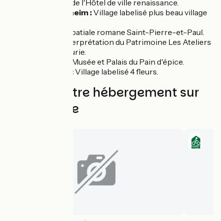
Barr :
Place de l'Hôtel de ville renaissance.
Mittelbregheim :
Village labelisé plus beau village
de France.
Andlau :
Abbatiale romane Saint-Pierre-et-Paul.
Centre d'interprétation du Patrimoine Les Ateliers
de la Seigneurie.
Gertwiller :
Musée et Palais du Pain d'épice.
Itterswiller :
Village labelisé 4 fleurs.
Trouvez votre hébergement sur
cette étape