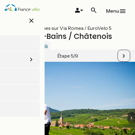
Aller
au
Menu
contenu
close
principal
Toutes les étapes sur Via Romea / EuroVelo 5
Soultz-les-Bains / Châtenois
4.5 / 5
Voir 4 avis
Étape 5/9