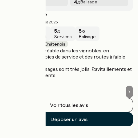
4.3
4
Services
Balisage
/5
/5
Très belle étape
T
5/5
Frédéric ·
Juillet 2025
5
5
5
5
/5
/5
/5
/5
Sécurité
Intérêt
Services
Balisage
Soultz-les-Bains / Châtenois
S
Une étape très agréable dans les vignobles, en
Le
empruntant des voies de service et des routes à faible
ro
circulation.
Tr
Les villages et paysages sont très jolis. Ravitaillements et
vu
points d'eau fréquents.
pa
Voir tous les avis
Déposer un avis