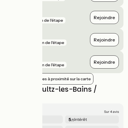
Duttlenheim
Rejoindre
gare
1 km de l'étape
Rosheim
Rejoindre
gare
2 km de l'étape
Eichhoffen
Rejoindre
gare
2 km de l'étape
Afficher les gares à proximité sur la carte
Avis sur Soultz-les-Bains /
Châtenois
4.5/5
Sur 4 avis
4.8
5
Sécurité
Intérêt
/5
/5