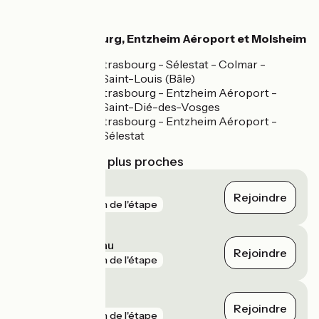
parcours
Gares à Strasbourg, Entzheim Aéroport et Molsheim
Ligne TER Strasbourg - Sélestat - Colmar -
Mulhouse - Saint-Louis (Bâle)
Ligne TER Strasbourg - Entzheim Aéroport -
Molsheim - Saint-Dié-des-Vosges
Ligne TER Strasbourg - Entzheim Aéroport -
Molsheim - Sélestat
Gares SNCF les plus proches
Duppigheim
Rejoindre
gare
1 km de l'étape
Krimmeri Meinau
Rejoindre
gare
1 km de l'étape
Duttlenheim
Rejoindre
gare
1 km de l'étape