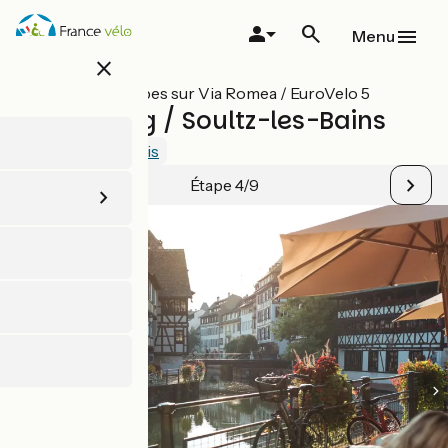
Aller
au
Menu
contenu
close
principal
Toutes les étapes sur Via Romea / EuroVelo 5
Strasbourg / Soultz-les-Bains
4.5 / 5
Voir 3 avis
Étape 4/9