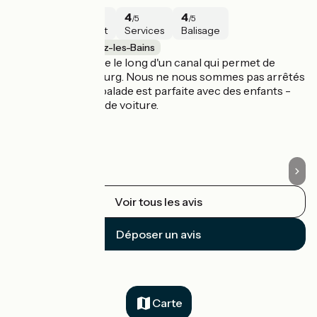
5
4
4
4
/5
/5
/5
/5
Sécurité
Intérêt
Services
Balisage
Strasbourg / Soultz-les-Bains
S
Étape très roulante le long d'un canal qui permet de
Be
rejoindre Strasbourg. Nous ne nous sommes pas arrêtés
vi
sur le chemin. La balade est parfaite avec des enfants -
terrain plat et pas de voiture.
Voir tous les avis
Déposer un avis
Carte