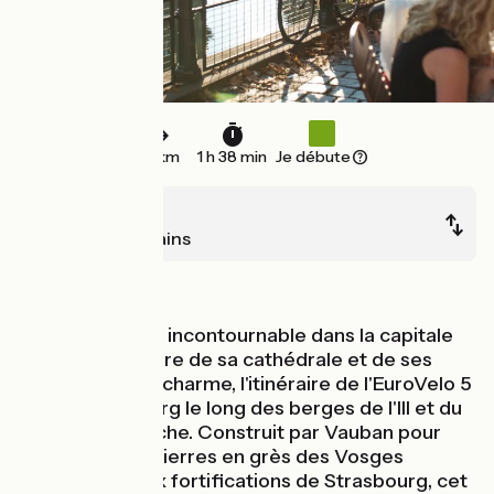
24 km
1 h 38 min
Je débute
Strasbourg
Soultz-les-Bains
Au fil de l'eau
Après une halte incontournable dans la capitale
européenne, fière de sa cathédrale et de ses
rues pleines de charme, l'itinéraire de l'EuroVelo 5
quitte Strasbourg le long des berges de l'Ill et du
Canal de la Bruche. Construit par Vauban pour
acheminer les pierres en grès des Vosges
nécessaires aux fortifications de Strasbourg, cet