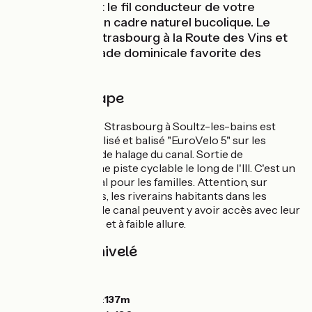
ancien canal est le fil conducteur de votre
parcours dans un cadre naturel bucolique. Le
parcours relie Strasbourg à la Route des Vins et
constitue la balade dominicale favorite des
Strasbourgeois.
Détail de l'étape
L'itinéraire reliant Strasbourg à Soultz-les-bains est
intégralement réalisé et balisé "EuroVelo 5" sur les
anciens chemins de halage du canal. Sortie de
Strasbourg par une piste cyclable le long de l'Ill. C'est un
parcours vélo idéal pour les familles. Attention, sur
certaines sections, les riverains habitants dans les
maisons jouxtant le canal peuvent y avoir accès avec leur
véhicule motorisé et à faible allure.
Pentes et dénivelé
Montées :
43m
Descentes :
10m
Point le plus bas :
137m