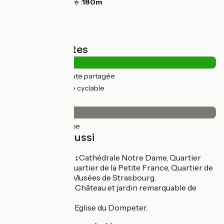
Point le plus élevé :
180m
Types de routes
0.38km
(2%) Route partagée
24km
(98%) Voie cyclable
Revêtement
24km
(100%) Lisse
À découvrir aussi
Strasbourg :
Cathédrale Notre Dame, Quartier
Européen, Quartier de la Petite France, Quartier de
la Neustadt, Musées de Strasbourg.
Kolbsheim :
Château et jardin remarquable de
Kolbsheim.
Avolsheim :
Eglise du Dompeter.