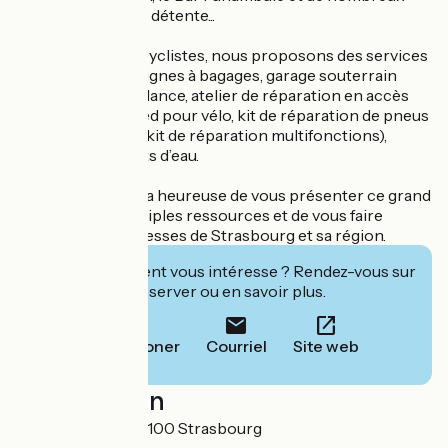
autres espaces de détente...
Pour nos clients cyclistes, nous proposons des services
sur mesure : consignes à bagages, garage souterrain
sous vidéo surveillance, atelier de réparation en accès
libre (pompe à pied pour vélo, kit de réparation de pneus
et chambres à air, kit de réparation multifonctions),
sanitaires et points d’eau.
Toute l'équipe sera heureuse de vous présenter ce grand
bâtiment aux multiples ressources et de vous faire
découvrir les richesses de Strasbourg et sa région.
Cet établissement vous intéresse ? Rendez-vous sur
leur site pour réserver ou en savoir plus.
Téléphoner
Courriel
Site web
Localisation
7 rue Finkmatt 67100 Strasbourg