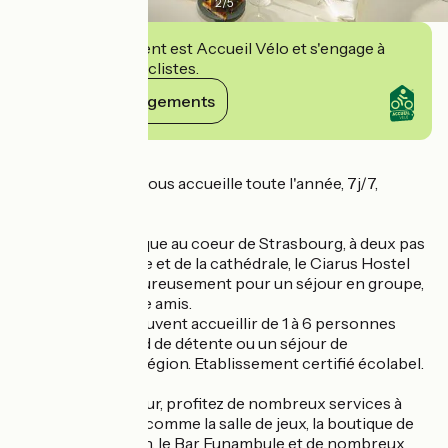
2
/
5
Cet établissement est Accueil Vélo et s'engage à
accueillir des cyclistes.
Voir ses engagements
Détails
Le Ciarus Hostel vous accueille toute l'année, 7j/7,
24H/24.
Immeuble historique au coeur de Strasbourg, à deux pas
de la Petite France et de la cathédrale, le Ciarus Hostel
vous reçoit chaleureusement pour un séjour en groupe,
en famille ou entre amis.
Nos chambres peuvent accueillir de 1 à 6 personnes
pour un week-end de détente ou un séjour de
découverte de la région. Etablissement certifié écolabel.
Durant votre séjour, profitez de nombreux services à
votre disposition comme la salle de jeux, la boutique de
souvenirs, le jardin, le Bar Funambule et de nombreux