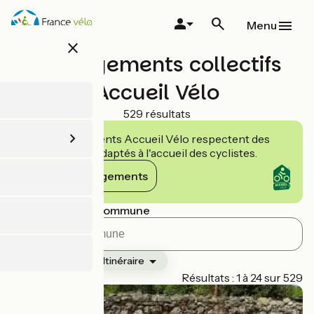
Aller
au
Menu
contenu
close
principal
Hébergements collectifs
Accueil Vélo
529 résultats
Les établissements Accueil Vélo respectent des
engagements adaptés à l'accueil des cyclistes.
Voir les engagements
Rechercher par commune
Classement
Itinéraire
Page 1
Résultats : 1 à 24 sur 529