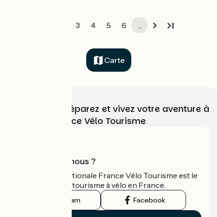
1
2
3
4
5
6
…
Carte
Choisissez, préparez et vivez votre aventure à
vélo avec France Vélo Tourisme
Qui sommes-nous ?
L'association nationale France Vélo Tourisme est le
guide officiel du tourisme à vélo en France.
Instagram
Facebook