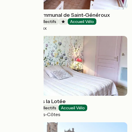
Gîte d'étape communal de Saint-Généroux
Hébergements collectifs
Accueil Vélo
Saint-Généroux
Gîte de groupes la Lotée
Hébergements collectifs
Accueil Vélo
Halles-sous-les-Côtes