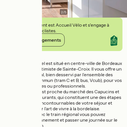
2
/
5
Cet établissement est Accueil Vélo et s'engage à
accueillir des cyclistes.
Voir ses engagements
Détails
Votre Appart Hôtel est situé en centre-ville de Bordeaux
dans le quartier intimiste de Sainte-Croix. Il vous offre un
emplacement idéal, bien desservi par l’ensemble des
transports en commun (tram C et B, bus, Vcub), pour vos
séjours touristiques ou professionnels.
Votre résidence est proche du marché des Capucins et
de ses petits restaurants, qui constituent une des étapes
gastronomiques incontournables de votre séjour et
l’occasion de saisir l’art de vivre à la bordelaise.
En 60 minutes avec le train régional vous pouvez
changer d’environnement et passer une journée sur le
Bassin d’Arcachon.