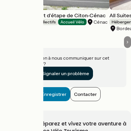
Gîte de séjour et d'étape de Citon-Cénac
All Suit
Cénac
Hébergements collectifs
Accueil Vélo
Hébergeme
Borde
Une information à nous communiquer sur cet
établissement ?
Signaler un problème
Enregistrer
Contacter
Choisissez, préparez et vivez votre aventure à
vélo avec France Vélo Tourisme