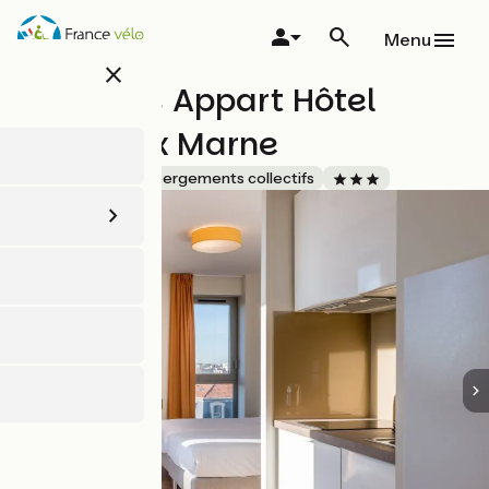
Aller
au
Menu
contenu
close
principal
All Suites Appart Hôtel
Bordeaux Marne
Accueil Vélo
Hébergements collectifs