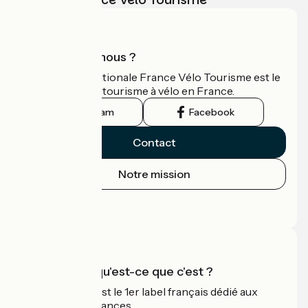
Qui sommes-nous ?
L'association nationale France Vélo Tourisme est le
guide officiel du tourisme à vélo en France.
Instagram
Facebook
Contact
Notre mission
Espace Presse
Espace Pro
Accueil Vélo qu'est-ce que c'est ?
Accueil Vélo c'est le 1er label français dédié aux
cyclistes en vacances.