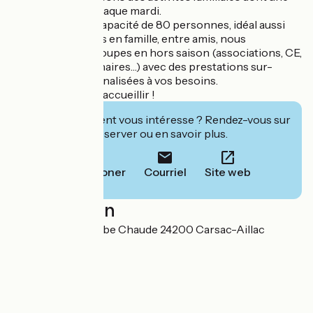
soirée concert chaque mardi.
Nous avons une capacité de 80 personnes, idéal aussi
pour des vacances en famille, entre amis, nous
accueillons les groupes en hors saison (associations, CE,
cousinades, séminaires…) avec des prestations sur-
mesure et personnalisées à vos besoins.
Au plaisir de vous accueillir !
Cet établissement vous intéresse ? Rendez-vous sur
leur site pour réserver ou en savoir plus.
Téléphoner
Courriel
Site web
Localisation
343 route de Combe Chaude 24200 Carsac-Aillac