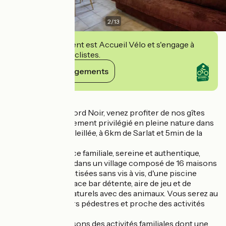
2
/
13
Cet établissement est Accueil Vélo et s'engage à
accueillir des cyclistes.
Voir ses engagements
Détails
Au cœur du Périgord Noir, venez profiter de nos gîtes
dans un environnement privilégié en pleine nature dans
une clairière ensoleillée, à 6km de Sarlat et 5min de la
rivière Dordogne.
Dans une ambiance familiale, sereine et authentique,
vous séjournerez dans un village composé de 16 maisons
individuelles climatisées sans vis à vis, d'une piscine
chauffée, d'un espace bar détente, aire de jeu et de
grands espaces naturels avec des animaux. Vous serez au
départ des sentiers pédestres et proche des activités
culturelles.
L'été, nous proposons des activités familiales dont une