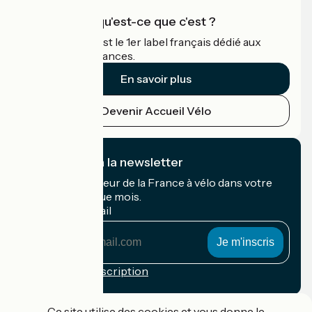
Accueil Vélo qu'est-ce que c'est ?
Accueil Vélo c'est le 1er label français dédié aux
cyclistes en vacances.
En savoir plus
Devenir Accueil Vélo
Je m'abonne à la newsletter
Recevez le meilleur de la France à vélo dans votre
boîte mail chaque mois.
Mon adresse mail
Mon
adresse
mail
Conditions d'inscription
Financé dans le cadre de Destination France
Ce site utilise des cookies et vous donne le