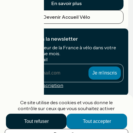
En savoir plus
Devenir Accueil Vélo
Je m'abonne à la newsletter
Recevez le meilleur de la France à vélo dans votre
boîte mail chaque mois.
Mon adresse mail
Mon
adresse
mail
Conditions d'inscription
Financé dans le cadre de Destination France
Ce site utilise des cookies et vous donne le
contrôle sur ceux que vous souhaitez activer
Tout refuser
Tout accepter
Accueil Vélo Pro
Contact