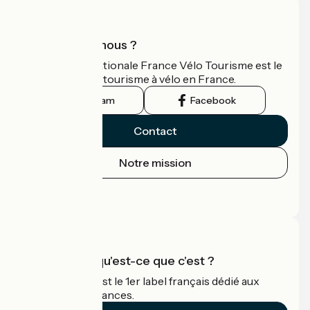
Qui sommes-nous ?
L'association nationale France Vélo Tourisme est le
guide officiel du tourisme à vélo en France.
Instagram
Facebook
Contact
Notre mission
Espace Presse
Espace Pro
Accueil Vélo qu'est-ce que c'est ?
Accueil Vélo c'est le 1er label français dédié aux
cyclistes en vacances.