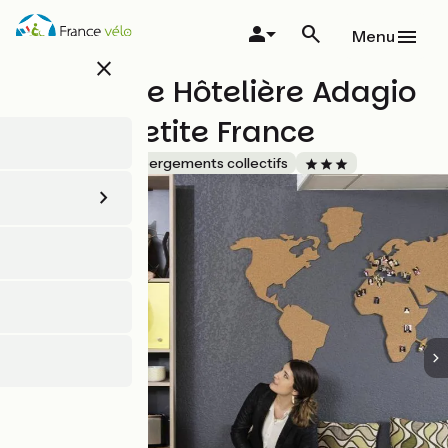
Aller
au
Menu
contenu
close
principal
Résidence Hôtelière Adagio
Access Petite France
Accueil Vélo
Hébergements collectifs