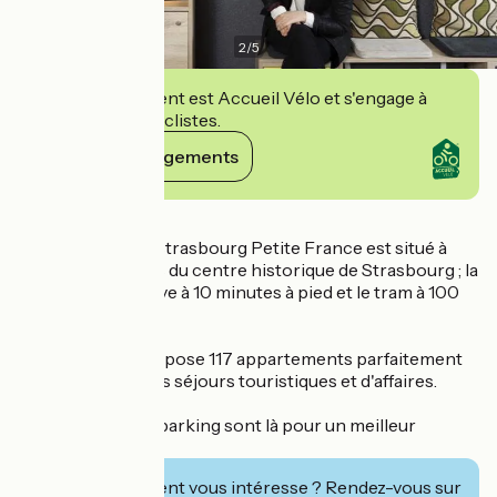
2
/
5
Cet établissement est Accueil Vélo et s'engage à
accueillir des cyclistes.
Voir ses engagements
Détails
L'Adagio Access Strasbourg Petite France est situé à
environ 5 minutes du centre historique de Strasbourg ; la
Gare TGV se trouve à 10 minutes à pied et le tram à 100
m.
L'appart'hôtel propose 117 appartements parfaitement
aménagés pour les séjours touristiques et d'affaires.
Une laverie et un parking sont là pour un meilleur
confort.
Cet établissement vous intéresse ? Rendez-vous sur