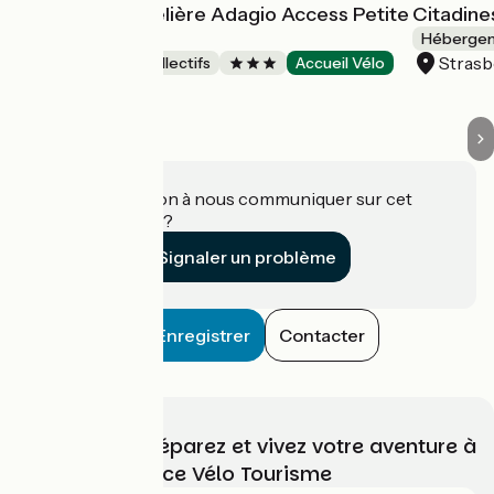
Résidence Hôtelière Adagio Access Petite
Citadine
France
Hébergeme
Stras
Hébergements collectifs
Accueil Vélo
Strasbourg
Une information à nous communiquer sur cet
établissement ?
Signaler un problème
Enregistrer
Contacter
Choisissez, préparez et vivez votre aventure à
vélo avec France Vélo Tourisme