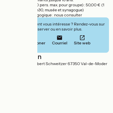
Forfait guidage (20 pers. max. pour groupe) : 50,00 € (1
heure), 75,00 € (1h30, musée et synagogue)
Forfait visite pédagogique : nous consulter
Cet établissement vous intéresse ? Rendez-vous sur
leur site pour réserver ou en savoir plus.
Téléphoner
Courriel
Site web
Localisation
24 rue Docteur Albert Schweitzer 67350 Val-de-Moder