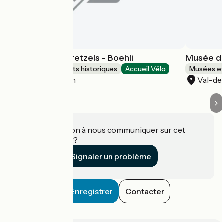
La Fabrique à Bretzels - Boehli
Musée de
Sites et monuments historiques
Accueil Vélo
Musées et
Gundershoffen
Val-d
Une information à nous communiquer sur cet
établissement ?
Signaler un problème
Enregistrer
Contacter