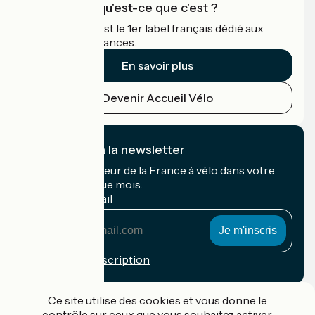
Accueil Vélo qu'est-ce que c'est ?
Accueil Vélo c'est le 1er label français dédié aux
cyclistes en vacances.
En savoir plus
Devenir Accueil Vélo
Je m'abonne à la newsletter
Recevez le meilleur de la France à vélo dans votre
boîte mail chaque mois.
Mon adresse mail
Mon
adresse
mail
Conditions d'inscription
Financé dans le cadre de Destination France
Ce site utilise des cookies et vous donne le
contrôle sur ceux que vous souhaitez activer