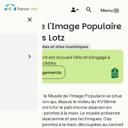
Aller
au
Menu
contenu
close
principal
Musée de l'Image Populaire
- François Lotz
Accueil Vélo
Musées et sites touristiques
Cet établissement est Accueil Vélo et s'engage à
accueillir des cyclistes.
Voir ses engagements
Détails
Unique en France, le Musée de l'Image Populaire se situe
au cœur d'une région qui, depuis le milieu du XVIIIème
siècle, n'a cessé d'enrichir le patrimoine alsacien en
images populaires peintes à la main. Le musée présente
l'image populaire alsacienne et ses techniques. Ces
images souvenirs peintes à la main, découpées au canivet