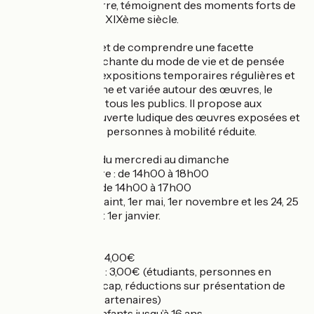
ou peinte sous verre, témoignent des moments forts de
la vie en Alsace au XIXème siècle.
Cette visite permet de comprendre une facette
importante et touchante du mode de vie et de pensée
d'antan. Avec ses expositions temporaires régulières et
une animation riche et variée autour des œuvres, le
musée s'adresse à tous les publics. Il propose aux
enfants une découverte ludique des œuvres exposées et
offre un accès aux personnes à mobilité réduite.
Horaires : ouvert du mercredi au dimanche
de mai à septembre : de 14h00 à 18h00
d'octobre à avril : de 14h00 à 17h00
Fermé Vendredi Saint, 1er mai, 1er novembre et les 24, 25
et 26 décembre et 1er janvier.
Tarifs entrée :
Entrée plein tarif : 4,00€
Entrée tarif réduit : 3,00€ (étudiants, personnes en
situation de handicap, réductions sur présentation de
guides ou cartes partenaires)
Gratuit pour les enfants jusqu’à 16 ans.