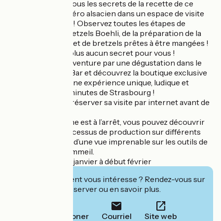
Venez découvrir tous les secrets de la recette de ce
célèbre gâteau apéro alsacien dans un espace de visite
de plus de 500 m² ! Observez toutes les étapes de
fabrication des bretzels Boehli, de la préparation de la
pâte jusqu'au sachet de bretzels prêtes à être mangées !
La bretzel n'aura plus aucun secret pour vous !
Prolongez votre aventure par une dégustation dans le
convivial Bretzel'Bar et découvrez la boutique exclusive
Shop'in Bretzel. Une expérience unique, ludique et
gourmande à 30 minutes de Strasbourg !
Il est conseillé de réserver sa visite par internet avant de
venir.
Le week-end l’usine est à l’arrêt, vous pouvez découvrir
l’ensemble du processus de production sur différents
écrans et profitez d’une vue imprenable sur les outils de
production en sommeil.
Musée fermé du 5 janvier à début février
Cet établissement vous intéresse ? Rendez-vous sur
leur site pour réserver ou en savoir plus.
Téléphoner
Courriel
Site web