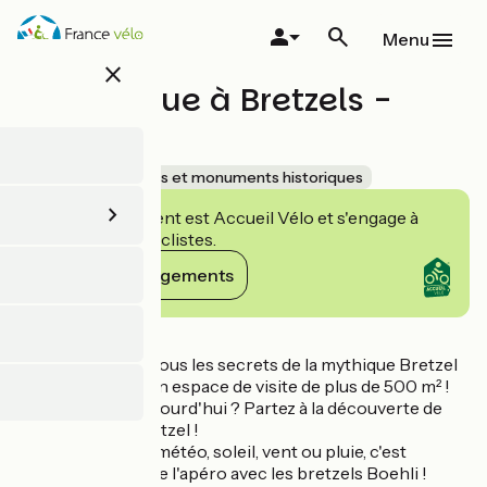
Aller
au
Menu
contenu
close
principal
La Fabrique à Bretzels -
Boehli
Accueil Vélo
Sites et monuments historiques
Cet établissement est Accueil Vélo et s'engage à
accueillir des cyclistes.
Voir ses engagements
Détails
Venez découvrir tous les secrets de la mythique Bretzel
alsacienne dans un espace de visite de plus de 500 m² !
Envie de sortir aujourd'hui ? Partez à la découverte de
l'histoire de la Bretzel !
Quelle que soit la météo, soleil, vent ou pluie, c'est
toujours l'heure de l'apéro avec les bretzels Boehli !