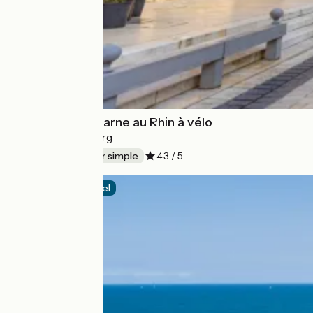
Le canal de la Marne au Rhin à vélo
Nancy > Strasbourg
147 km
Aller simple
4.3 / 5
Itinéraire officiel