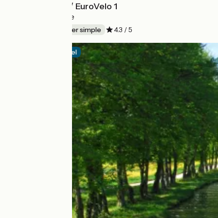
La Vélodyssée / EuroVelo 1
Roscoff > Hendaye
1300 km
Aller simple
4.3 / 5
Itinéraire officiel