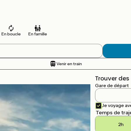
En boucle
En famille
Venir en train
Trouver des 
Gare de départ
Je voyage av
Temps de traj
2h