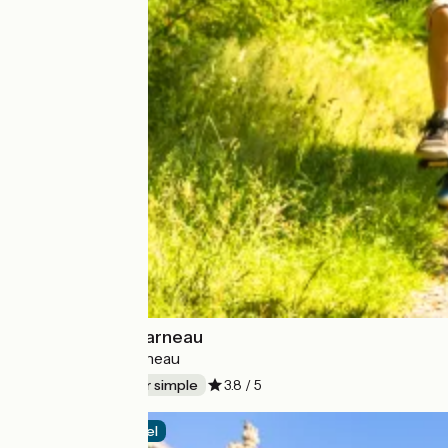
Roscoff à Concarneau
Roscoff > Concarneau
147 km
Aller simple
3.8 / 5
Itinéraire officiel