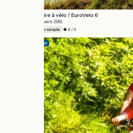
Entre Rhin et Loire à vélo / EuroVelo 6
Bâle (Suisse) > Nevers (58)
570 km
Aller simple
4 / 5
Itinéraire officiel