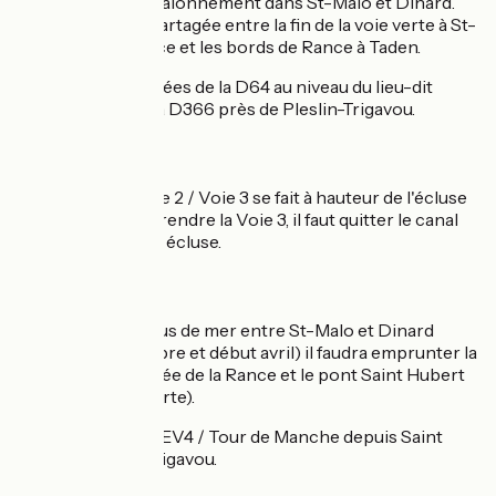
Discontinuité du jalonnement dans St-Malo et Dinard.
Liaison sur voie partagée entre la fin de la voie verte à St-
Samson-sur-Rance et les bords de Rance à Taden.
Vigilance
: traversées de la D64 au niveau du lieu-dit
Bourgneuf et de la D366 près de Pleslin-Trigavou.
Connexion
La connexion Voie 2 / Voie 3 se fait à hauteur de l'écluse
du Mottay. Pour prendre la Voie 3, il faut quitter le canal
au niveau de cette écluse.
Variantes
En l'absence du bus de mer entre St-Malo et Dinard
(entre mi-novembre et début avril) il faudra emprunter la
variante par la vallée de la Rance et le pont Saint Hubert
(en violet sur la carte).
Suivez le balisage EV4 / Tour de Manche depuis Saint
Malo ou Pleslin Trigavou.