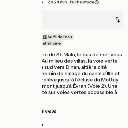
37 km
2 h 24 min
J'ai l'habitude
St-Malo
Evran
Bords de mer
Au fil de l'eau
Nature & petit patrimoine
De la cité corsaire de St-Malo, le bus de mer vous
mène à Dinard. Au milieu des villas, la voie verte
vous guide plein sud vers Dinan, altière cité
médiévale. Le chemin de halage du canal d’Ille et
Rance prend la relève jusqu'à l'écluse du Mottay
(Voie 3), ou en amont jusqu’à Évran (Voie 2). Une
étape en majorité sur voies vertes accessible à
tous.
Pentes et dénivelé
Montées :
92m
Descentes :
112m