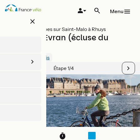
Aller
au
Menu
contenu
close
principal
Toutes les étapes sur Saint-Malo à Rhuys
St-Malo / Evran (écluse du
Mottay)
4.4 / 5
Voir 2 avis
Étape 1/4