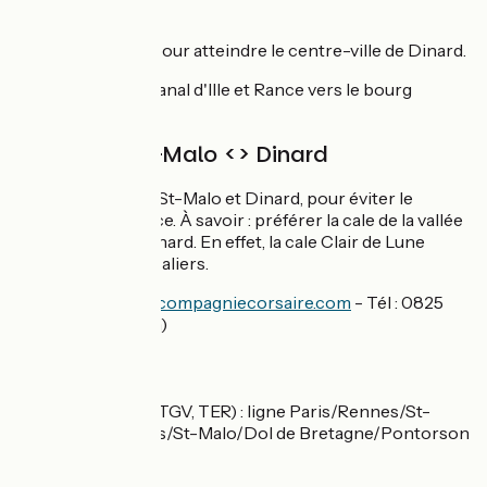
Liaisons
Une bonne côte pour atteindre le centre-ville de Dinard.
Liaison facile du canal d'Ille et Rance vers le bourg
d'Evran.
Traversée St-Malo <> Dinard
Bus de mer entre St-Malo et Dinard, pour éviter le
barrage de la Rance. À savoir : préférer la cale de la vallée
pour l’arrivée à Dinard. En effet, la cale Clair de Lune
comporte des escaliers.
Plus d’infos :
www.compagniecorsaire.com
- Tél : 0825
138 100 (0.15€/mn)
SNCF
Gare de St-Malo (TGV, TER) : ligne Paris/Rennes/St-
Malo, ligne Rennes/St-Malo/Dol de Bretagne/Pontorson
/ Caen