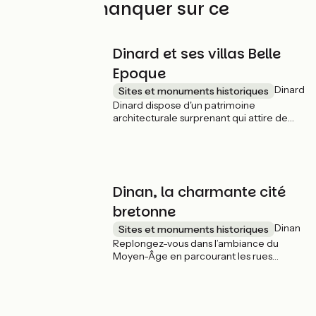
À ne pas manquer sur ce
parcours
Dinard et ses villas Belle
Epoque
Dinard
Sites et monuments historiques
Dinard dispose d'un patrimoine
architecturale surprenant qui attire de
luxueux propriétaires de l'Europe entière.
De splendides villas "Belle Epoque"
surplombent l'océan, et pour mieux les
approcher on vous conseille de suivre le
chemin de ronde.
Dinan, la charmante cité
bretonne
Dinan
Sites et monuments historiques
Replongez-vous dans l’ambiance du
Moyen-Âge en parcourant les rues
étroites de cette petite cité bretonne au
bord de la Rance. Les maisons à pans de
bois rappelle la richesse de cette
ancienne ville de tisserands et tanneurs