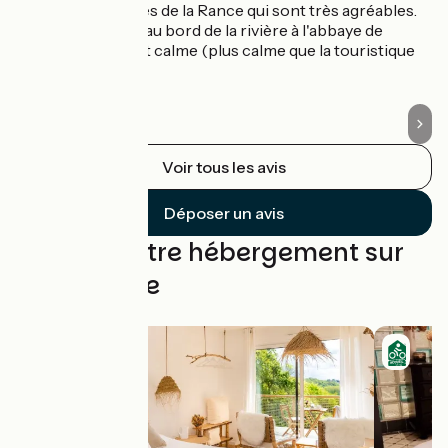
Dinan et les berges de la Rance qui sont très agréables.
le
J'ai fait une pause au bord de la rivière à l'abbaye de
Léhon, très jolie et calme (plus calme que la touristique
Dinan).
Voir tous les avis
Déposer un avis
Trouvez votre hébergement sur
cette étape