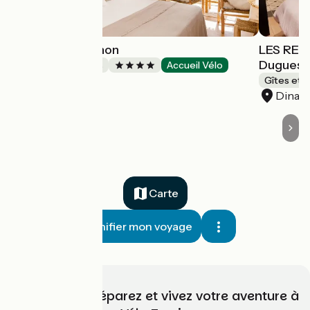
Le Vallon de Léhon
LES REM
Duguescl
Chambres d'Hôtes
Accueil Vélo
Dinan
Gîtes et 
Dinan
Carte
Planifier mon voyage
Choisissez, préparez et vivez votre aventure à