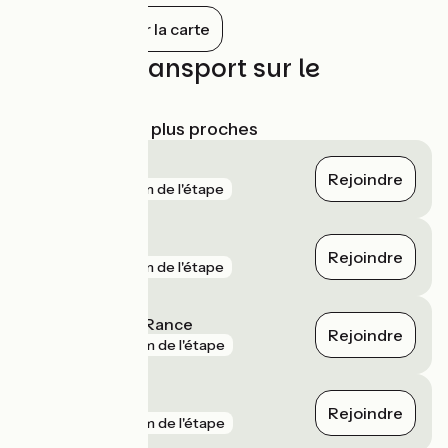
entre le 14ème et 18ème siècle.
Tout afficher sur la carte
Trains et transport sur le
parcours
Gares SNCF les plus proches
La Hisse
Rejoindre
gare
3 km de l'étape
Dinan
Rejoindre
gare
3 km de l'étape
Pleudihen-sur-Rance
Rejoindre
gare
6 km de l'étape
Saint-Malo
Rejoindre
gare
7 km de l'étape