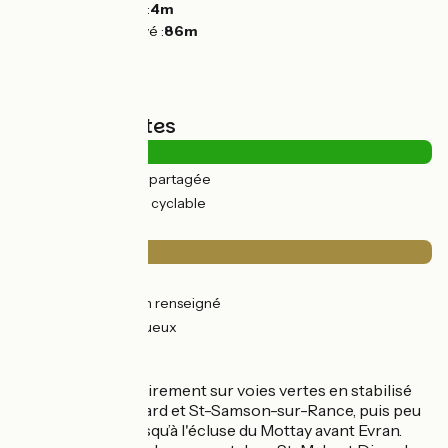
Point le plus bas :
4m
Point le plus élevé :
86m
Types de routes
5km
(14%) Route partagée
31km
(86%) Voie cyclable
Revêtement
5km
(14%) Lisse
0.56km
(2%) Non renseigné
31km
(84%) Rugueux
L’itinéraire
Itinéraire majoritairement sur voies vertes en stabilisé
roulant entre Dinard et St-Samson-sur-Rance, puis peu
après Léhon et jusqu’à l'écluse du Mottay avant Evran.