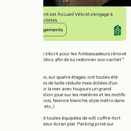
2
/
9
Cet établissement est Accueil Vélo et s'engage à
accueillir des cyclistes.
Voir ses engagements
Détails
Une page nouvelle s'écrit pour les Ambassadeurs rénové
dans un style Art Déco, afin de lui redonner son cachet "
d'époque ".
Les vingt chambres, sur quatre étages, ont toutes été
rénovées, certaines de taille réduite mais dotées d'un
balcon donnant sur la mer, avec toujours un grand
confort. La décoration joue sur les matières et les motifs
(chrome brillant, bois, faïence blanche, style métro dans
les salles de bains, etc...)
Les chambres sont toutes équipées de wifi, coffre-fort
individuel et téléviseur écran plat. Parking privé sur
demande.