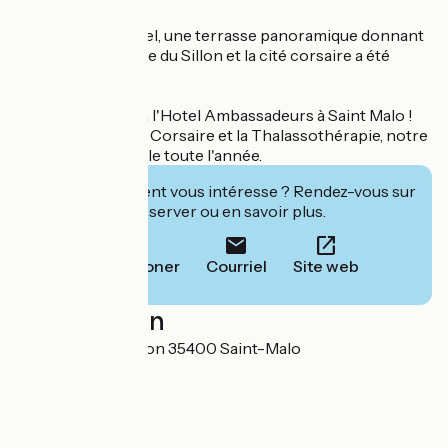
Sur le toit de l'hôtel, une terrasse panoramique donnant
sur la Grande Plage du Sillon et la cité corsaire a été
aménagée.
Alors bienvenue à l'Hotel Ambassadeurs à Saint Malo !
Situé entre la Cité Corsaire et la Thalassothérapie, notre
hôtel vous accueille toute l'année.
Cet établissement vous intéresse ? Rendez-vous sur
leur site pour réserver ou en savoir plus.
Téléphoner
Courriel
Site web
Localisation
11 chaussée du sillon 35400 Saint-Malo