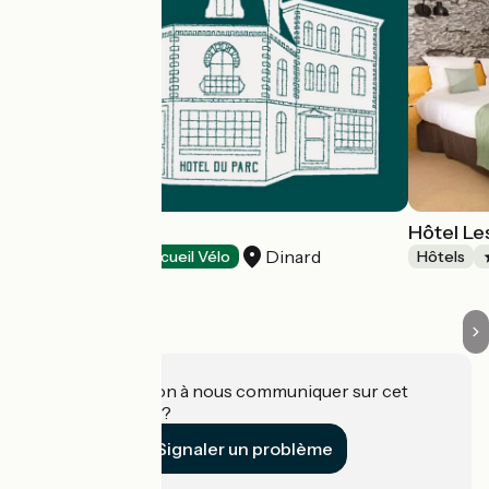
Hôtel du Parc
Hôtel L
Dinard
Hôtels
Accueil Vélo
Hôtels
Une information à nous communiquer sur cet
établissement ?
Signaler un problème