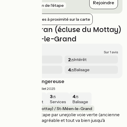
Rejoindre
gare
8 km de l'étape
Afficher les gares à proximité sur la carte
Avis sur Evran (écluse du Mottay)
/ St-Méen-le-Grand
2.5/5
Sur 1 avis
1
2
Sécurité
Intérêt
/5
/5
3
4
Services
Balisage
/5
/5
2ème moitié dangereuse
2.5/5
Estelle ·
Juillet 2025
1
2
3
4
/5
/5
/5
/5
Sécurité
Intérêt
Services
Balisage
Evran (écluse du Mottay) / St-Méen-le-Grand
On commence l'étape par unejolie voie verte (ancienne
voie ferrée) : c'est agréable et tout va bien jusqu'à
Médréac.