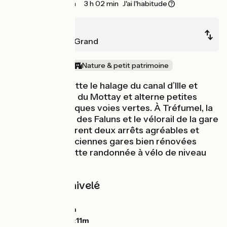
38 km
3 h 02 min
J'ai l'habitude
Evran
St-Méen-le-Grand
Au fil de l'eau
Nature & petit patrimoine
Cette étape quitte le halage du canal d’Ille et
Rance à l'écluse du Mottay et alterne petites
routes et bucoliques voies vertes. À Tréfumel, la
récente Maison des Faluns et le vélorail de la gare
de Médréac offrent deux arrêts agréables et
ludiques. Les anciennes gares bien rénovées
embellissent cette randonnée à vélo de niveau
intermédiaire.
Pentes et dénivelé
Montées :
192m
Descentes :
90m
Point le plus bas :
11m