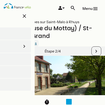
Aller
au
Menu
contenu
close
principal
Toutes les étapes sur Saint-Malo à Rhuys
Evran (écluse du Mottay) / St-
Méen-le-Grand
2.5 / 5
Voir 1 avis
Étape 2/4