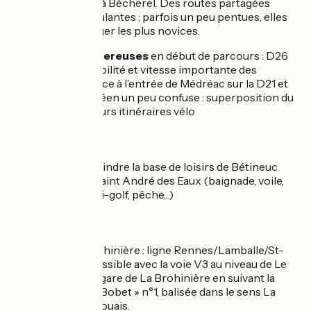
qui relie Médréac à Bécherel. Des routes partagées
calmes et bien roulantes ; parfois un peu pentues, elles
peuvent décourager les plus novices.
Traversées dangereuses
en début de parcours : D26
et D12, peu de visibilité et vitesse importante des
véhicules. Prudence à l’entrée de Médréac sur la D21 et
entrée dans St-Méen un peu confuse : superposition du
balisage de plusieurs itinéraires vélo
Liaison
Possibilité de rejoindre la base de loisirs de Bétineuc
depuis Evran ou Saint André des Eaux (baignade, voile,
canoë-kayak, mini-golf, pêche…)
SNCF
Gare TER à La Brohinière : ligne Rennes/Lamballe/St-
Brieuc. Liaison possible avec la voie V3 au niveau de Le
Crouais depuis la gare de La Brohinière en suivant la
boucle « Louison Bobet » n°1, balisée dans le sens La
Brohinière-Le Crouais.