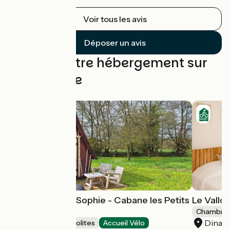
Voir tous les avis
Déposer un avis
Trouvez votre hébergement sur
cette étape
Les insolites de Sophie - Cabane les Petits
Le Vallo
korrigans
Chambres
Dinan
Hébergements insolites
Accueil Vélo