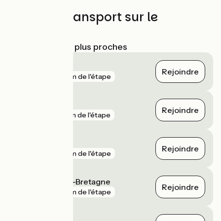
Trains et transport sur le
parcours
Gares SNCF les plus proches
La Brohinière
Rejoindre
gare
2 km de l'étape
Dinan
Rejoindre
gare
3 km de l'étape
Quédillac
Rejoindre
gare
4 km de l'étape
Montauban-de-Bretagne
Rejoindre
gare
7 km de l'étape
Caulnes