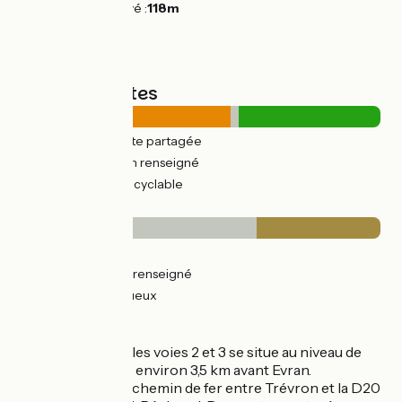
Point le plus élevé :
118m
Types de routes
22km
(58%) Route partagée
0.92km
(2%) Non renseigné
15km
(38%) Voie cyclable
Revêtement
3km
(8%) Lisse
22km
(57%) Non renseigné
13km
(33%) Rugueux
L’itinéraire
La jonction entre les voies 2 et 3 se situe au niveau de
l’écluse du Mottay, environ 3,5 km avant Evran.
Ancienne voie de chemin de fer entre Trévron et la D20