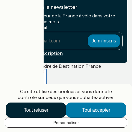
Je m'abonne à la newsletter
Recevez le meilleur de la France à vélo dans votre
boîte mail chaque mois.
Mon adresse mail
Mon
adresse
mail
Conditions d'inscription
Financé dans le cadre de Destination France
Ce site utilise des cookies et vous donne le
Accueil Vélo Pro
contrôle sur ceux que vous souhaitez activer
Contact
Mentions légales
Confidentialité
Tout refuser
Tout accepter
Contact
Réalisation :
StudioJuillet
et
France Vélo Tourisme
Personnaliser
FR