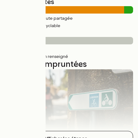
Types de routes
227km
(94%) Route partagée
14km
(7%) Voie cyclable
Revêtement
21km
(9%) Lisse
219km
(91%) Non renseigné
5 étapes empruntées
Cavaillon / Cucuron