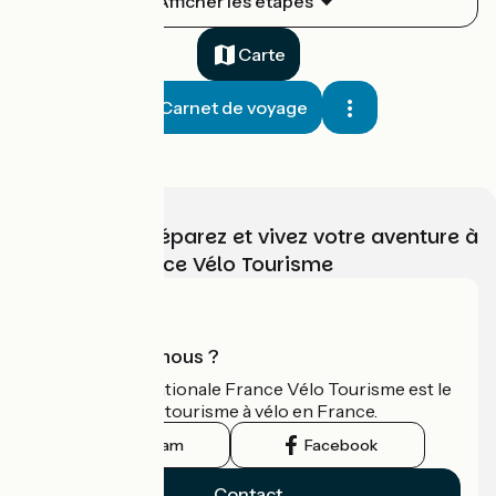
Afficher les étapes
1
49 km
3 h 17 min
J'ai l'habitude
3.5 / 5
Carte
Carnet de voyage
Choisissez, préparez et vivez votre aventure à
vélo avec France Vélo Tourisme
Cucuron / Manosque
2
52 km
3 h 28 min
Aventure
4 / 5
Qui sommes-nous ?
L'association nationale France Vélo Tourisme est le
guide officiel du tourisme à vélo en France.
Instagram
Facebook
Contact