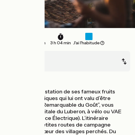
46 km
3 h 04 min
J'ai l'habitude
Apt
Cavaillon
Montagnes
Après une dégustation de ses fameux fruits
confits énergétiques qui lui ont valu d’être
labellisée “Site Remarquable du Goût”, vous
quittez Apt, capitale du Luberon, à vélo ou VAE
(Vélo à Assistance Électrique). L’itinéraire
emprunte de petites routes de campagne
desservant le cœur des villages perchés. Du