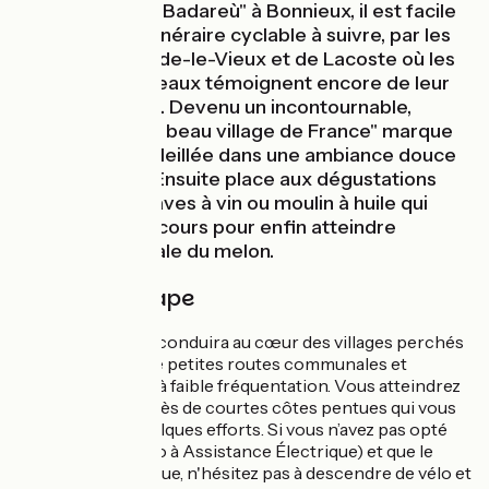
Belvédère "Lou Badareù" à Bonnieux, il est facile
de visualiser l’itinéraire cyclable à suivre, par les
villages d'Oppède-le-Vieux et de Lacoste où les
ruines des châteaux témoignent encore de leur
passé médiéval. Devenu un incontournable,
Ménerbes "Plus beau village de France" marque
une pause ensoleillée dans une ambiance douce
et provençale. Ensuite place aux dégustations
dans une des caves à vin ou moulin à huile qui
jalonnent le parcours pour enfin atteindre
Cavaillon, capitale du melon.
Détail de l'étape
Cette étape vous conduira au cœur des villages perchés
du Luberon par de petites routes communales et
départementales à faible fréquentation. Vous atteindrez
chaque village après de courtes côtes pentues qui vous
demanderont quelques efforts. Si vous n’avez pas opté
pour un VAE (Vélo à Assistance Électrique) et que le
souffle vous manque, n'hésitez pas à descendre de vélo et