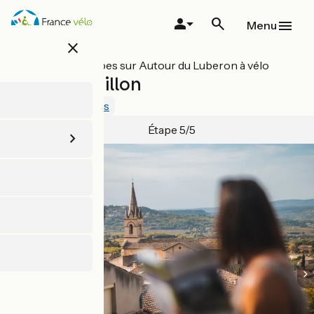
Aller
au
Menu
contenu
close
principal
Toutes les étapes sur Autour du Luberon à vélo
Apt / Cavaillon
4.3 / 5
Voir 1 avis
Étape 5/5