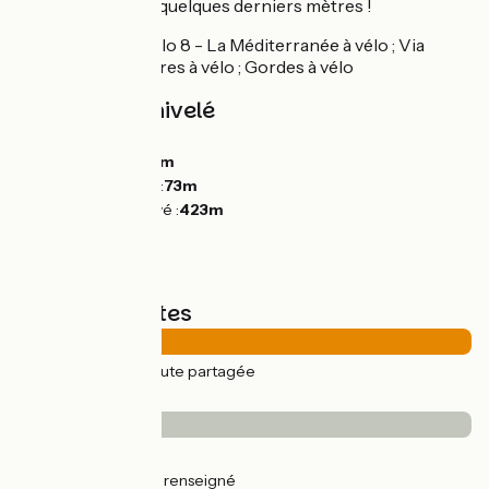
à marcher sur les quelques derniers mètres !
Liaisons
: EuroVelo 8 - La Méditerranée à vélo ; Via
Venaissia ; Les Ocres à vélo ; Gordes à vélo
Pentes et dénivelé
Montées :
460m
Descentes :
620m
Point le plus bas :
73m
Point le plus élevé :
423m
Types de routes
46km
(100%) Route partagée
Revêtement
4km
(8%) Lisse
42km
(92%) Non renseigné