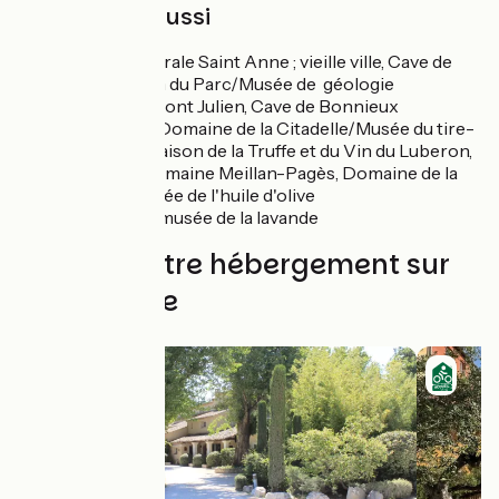
À découvrir aussi
Apt
: Cathédrale Saint Anne ; vieille ville, Cave de
Sylla, Maison du Parc/Musée de géologie
Bonnieux
: Pont Julien, Cave de Bonnieux
Ménerbes
: Domaine de la Citadelle/Musée du tire-
bouchon, Maison de la Truffe et du Vin du Luberon,
Oppède
: Domaine Meillan-Pagès, Domaine de la
Royère/musée de l'huile d'olive
Coustellet : musée de la lavande
Trouvez votre hébergement sur
cette étape