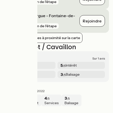
gare
5 km de l'étape
L'Isle-sur-la-Sorgue - Fontaine-de-
Vaucluse
Rejoindre
gare
9 km de l'étape
Afficher les gares à proximité sur la carte
Avis sur Apt / Cavaillon
4.3/5
Sur 1 avis
5
5
Sécurité
Intérêt
/5
/5
4
3
Services
Balisage
/5
/5
AptCav
4.3/5
Anne ·
Mai 2022
5
5
4
3
/5
/5
/5
/5
Sécurité
Intérêt
Services
Balisage
Apt / Cavaillon