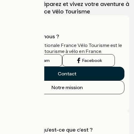
Choisissez, préparez et vivez votre aventure à
vélo avec France Vélo Tourisme
Quarré-les-Tombes / Saulieu
2
46 km
3 h 03 min
Aventure
Qui sommes-nous ?
L'association nationale France Vélo Tourisme est le
guide officiel du tourisme à vélo en France.
Instagram
Facebook
Contact
Notre mission
Saulieu / Montsauche-les-Settons
3
Espace Presse
34 km
3 h 00 min
J'ai l'habitude
Espace Pro
Accueil Vélo qu'est-ce que c'est ?