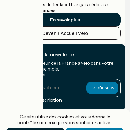
Accueil Vélo c'est le 1er label français dédié aux
cyclistes en vacances.
En savoir plus
Devenir Accueil Vélo
Montsauche-les-Settons / Anost
4
53 km
3 h 33 min
Aventure
Je m'abonne à la newsletter
Recevez le meilleur de la France à vélo dans votre
boîte mail chaque mois.
Mon adresse mail
Mon
adresse
mail
Conditions d'inscription
Anost / La Grande-Verrière
Financé dans le cadre de Destination France
5
Ce site utilise des cookies et vous donne le
51 km
3 h 23 min
Aventure
contrôle sur ceux que vous souhaitez activer