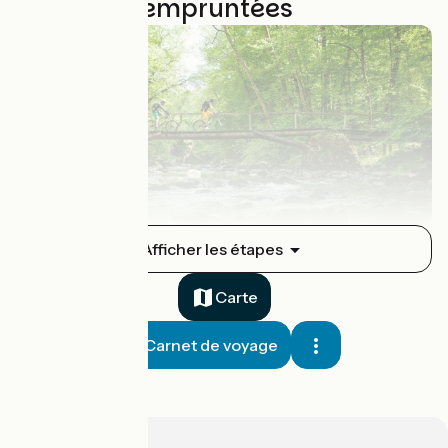
31 étapes empruntées
Avallon / Quarré-les-Tombes
Afficher les étapes
1
52 km
Aventure
Carte
Carnet de voyage