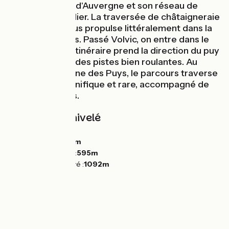
découvrir le vin d'Auvergne et son réseau de
caves si particulier. La traversée de châtaigneraie
de Malauzat nous propulse littéralement dans la
Chaîne des Puys. Passé Volvic, on entre dans le
vif du sujet où l'itinéraire prend la direction du puy
de Chopine sur des pistes bien roulantes. Au
cœur de la Chaîne des Puys, le parcours traverse
une nature magnifique et rare, accompagné de
vues splendides.
Pentes et dénivelé
Montées :
640m
Descentes :
266m
Point le plus bas :
595m
Point le plus élevé :
1092m
L'itinéraire