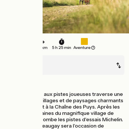
36 km
5 h 25 min
Aventure
Volvic
Laschamps
Montagnes
Ce parcours vtt aux pistes joueuses traverse une
succession de villages et de paysages charmants
qui nous mènent à la Chaîne des Puys. Après les
vergers et fontaines du magnifique village de
Marsat, on surplombe les pistes d'essais Michelin.
L'arrivée à Chateaugay sera l'occasion de