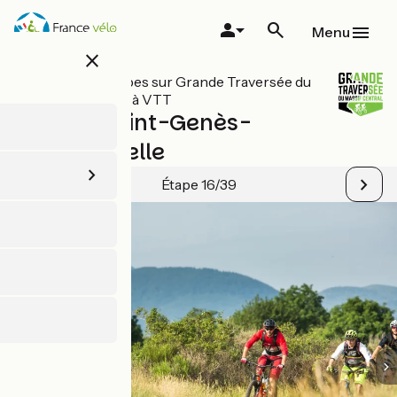
Aller
au
Menu
contenu
close
principal
Toutes les étapes sur Grande Traversée du
Massif Central à VTT
Volvic / Saint-Genès-
Champanelle
Étape 16/39