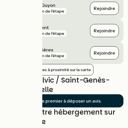
Riom - Châtel-Guyon
Rejoindre
gare
2 km de l'étape
Durtol - Nohanent
Rejoindre
gare
4 km de l'étape
Royat - Chamalières
Rejoindre
gare
4 km de l'étape
Afficher les gares à proximité sur la carte
Avis sur Volvic / Saint-Genès-
Champanelle
Soyez le premier à déposer un avis.
Trouvez votre hébergement sur
cette étape