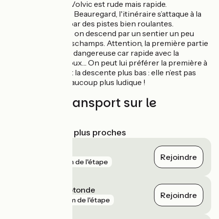
La montée après Volvic est rude mais rapide.
Après le village de Beauregard, l'itinéraire s’attaque à la
Chaîne des Puys par des pistes bien roulantes.
Au col de Ceyssat, on descend par un sentier un peu
cassant jusqu’à Laschamps. Attention, la première partie
de la descente est dangereuse car rapide avec la
présence de cailloux… On peut lui préférer la première à
gauche, qui rejoint la descente plus bas : elle n’est pas
caillouteuse et beaucoup plus ludique !
Trains et transport sur le
parcours
Gares SNCF les plus proches
Volvic
Rejoindre
gare
1 km de l'étape
Clermont La Rotonde
Rejoindre
gare
2 km de l'étape