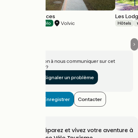
L’Orée des Sources
Les Lod
Volvic
Hôtels
Accueil Vélo
Hôtels
Une information à nous communiquer sur cet
établissement ?
Signaler un problème
Enregistrer
Contacter
Choisissez, préparez et vivez votre aventure à
vélo avec France Vélo Tourisme