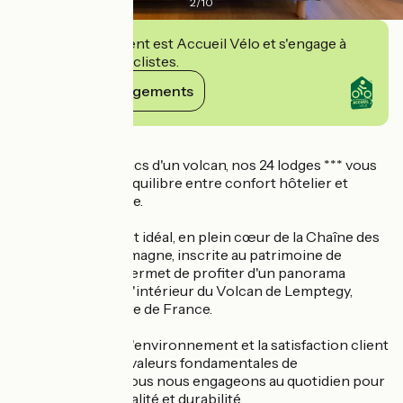
2
/
10
Cet établissement est Accueil Vélo et s'engage à
accueillir des cyclistes.
Voir ses engagements
Détails
Nichés sur les flancs d'un volcan, nos 24 lodges *** vous
offrent le parfait équilibre entre confort hôtelier et
nature authentique.
Leur emplacement idéal, en plein cœur de la Chaîne des
Puys - Faille de Limagne, inscrite au patrimoine de
l'UNESCO, vous permet de profiter d'un panorama
exceptionnel sur l'intérieur du Volcan de Lemptegy,
labellisé Grand Site de France.
La protection de l'environnement et la satisfaction client
faisant partie des valeurs fondamentales de
l'établissement, nous nous engageons au quotidien pour
faire cohabiter qualité et durabilité.