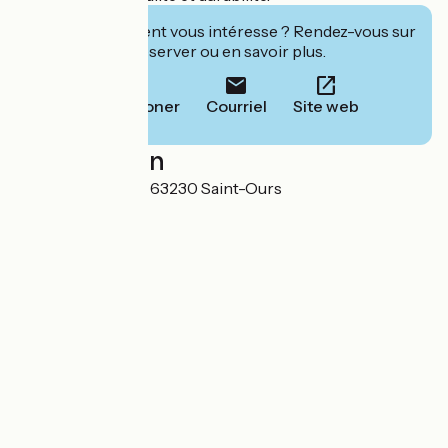
Cet établissement vous intéresse ? Rendez-vous sur
leur site pour réserver ou en savoir plus.
Téléphoner
Courriel
Site web
Localisation
31 Route des Puys 63230 Saint-Ours