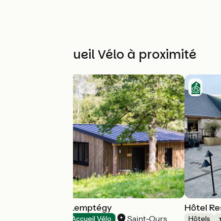
Autres Accueil Vélo à proximité
Les Lodges de Lemptégy
Hôtel Re
Saint-Ours
Hôtels
Accueil Vélo
Hôtels