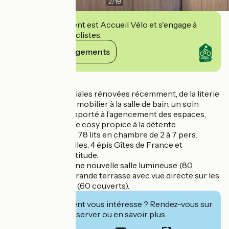
2
/
18
Cet établissement est Accueil Vélo et s'engage à
accueillir des cyclistes.
Voir ses engagements
Détails
19 chambres familiales rénovées récemment, de la literie
à la décoration, du mobilier à la salle de bain, un soin
particulier a été apporté à l’agencement des espaces,
dans une ambiance cosy propice à la détente.
Capacité totale de 78 lits en chambre de 2 à 7 pers.
Hôtel classé 3 étoiles, 4 épis Gîtes de France et
hébergement Nattitude.
Restaurant avec une nouvelle salle lumineuse (80
couverts) et une grande terrasse avec vue directe sur les
volcans alentours (60 couverts).
Cet établissement vous intéresse ? Rendez-vous sur
leur site pour réserver ou en savoir plus.