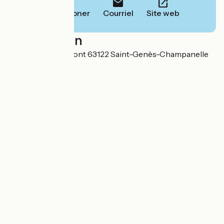
Téléphoner
Courriel
Site web
Localisation
19 route de Clermont 63122 Saint-Genès-Champanelle