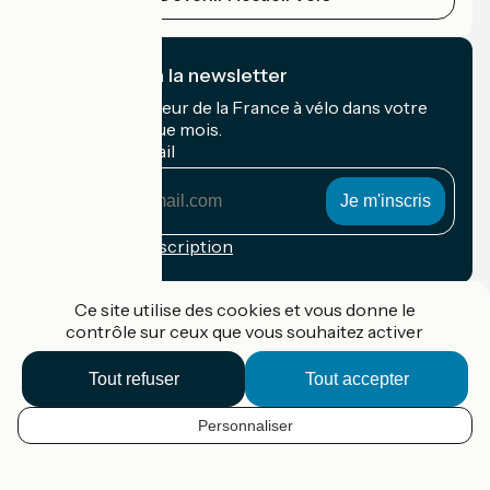
Je m'abonne à la newsletter
Recevez le meilleur de la France à vélo dans votre
boîte mail chaque mois.
Mon adresse mail
Mon
adresse
mail
Conditions d'inscription
Financé dans le cadre de Destination France
Ce site utilise des cookies et vous donne le
contrôle sur ceux que vous souhaitez activer
Tout refuser
Tout accepter
Accueil Vélo Pro
Contact
Personnaliser
Mentions légales
FR
Confidentialité
Contact