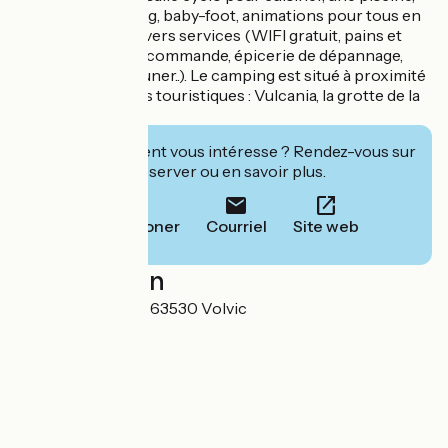
table de ping-pong, baby-foot, animations pour tous en
juillet et aout et divers services (WIFI gratuit, pains et
viennoiseries sur commande, épicerie de dépannage,
service petit déjeuner..). Le camping est situé à proximité
de nombreux sites touristiques : Vulcania, la grotte de la
pierre ...
Cet établissement vous intéresse ? Rendez-vous sur
leur site pour réserver ou en savoir plus.
Téléphoner
Courriel
Site web
Localisation
Rue de Chancelas 63530 Volvic