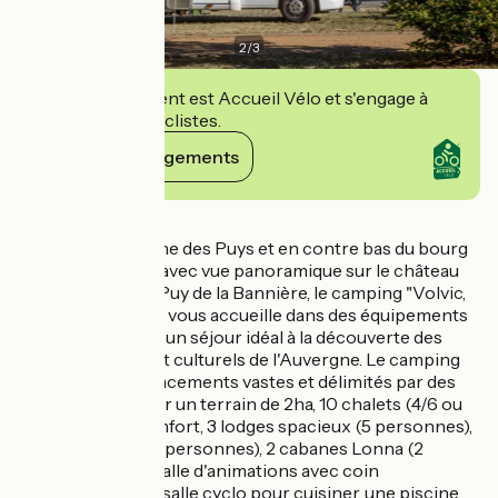
2
/
3
Cet établissement est Accueil Vélo et s'engage à
accueillir des cyclistes.
Voir ses engagements
Détails
Au pied de la chaîne des Puys et en contre bas du bourg
typique de Volvic avec vue panoramique sur le château
de Tournoël et le Puy de la Bannière, le camping "Volvic,
pierre et sources" vous accueille dans des équipements
tout confort pour un séjour idéal à la découverte des
trésors naturels et culturels de l'Auvergne. Le camping
propose 46 emplacements vastes et délimités par des
haies végétales sur un terrain de 2ha, 10 chalets (4/6 ou
6/8 pers.) tout confort, 3 lodges spacieux (5 personnes),
7 tentes Ponza (5 personnes), 2 cabanes Lonna (2
personnes), une salle d'animations avec coin
bibliothèque, une salle cyclo pour cuisiner, une piscine,