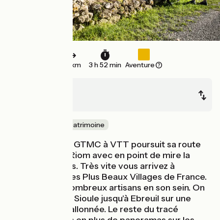
58 km
3 h 52 min
Aventure
Chantelle
Riom
Nature & petit patrimoine
L'itinéraire de la GTMC à VTT poursuit sa route
de Chantelle à Riom avec en point de mire la
Chaîne des Puys. Très vite vous arrivez à
Charroux, l’un des Plus Beaux Villages de France.
Il accueille de nombreux artisans en son sein. On
longe ensuite la Sioule jusqu'à Ebreuil sur une
portion assez vallonnée. Le reste du tracé