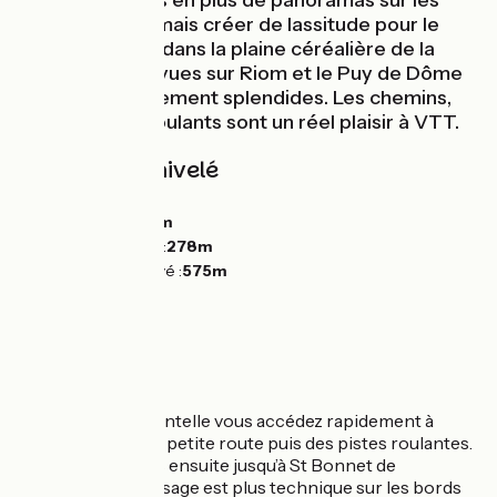
propose de plus en plus de panoramas sur les
volcans sans jamais créer de lassitude pour le
pilote. L'arrivée dans la plaine céréalière de la
Limagne et les vues sur Riom et le Puy de Dôme
sont particulièrement splendides. Les chemins,
larges et très roulants sont un réel plaisir à VTT.
Pentes et dénivelé
Montées :
820m
Descentes :
816m
Point le plus bas :
278m
Point le plus élevé :
575m
L'itinéraire
En partant de Chantelle vous accédez rapidement à
Charroux par une petite route puis des pistes roulantes.
Aucune difficultés ensuite jusqu’à St Bonnet de
Rochefort. Le passage est plus technique sur les bords