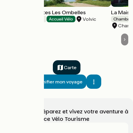
Chambres d'hôtes Les Ombelles
La Maiso
Volvic
Chambres d'Hôtes
Accueil Vélo
Chambres
Charr
Carte
Planifier mon voyage
Choisissez, préparez et vivez votre aventure à
vélo avec France Vélo Tourisme