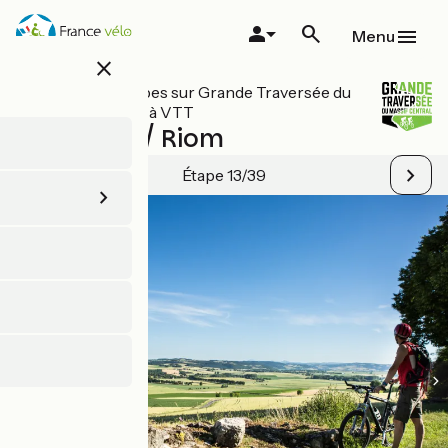
Aller
au
Menu
contenu
close
principal
Toutes les étapes sur Grande Traversée du
Massif Central à VTT
Chantelle / Riom
Étape 13/39