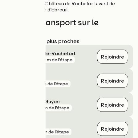
de Sioule jusqu’au Château de Rochefort avant de
découvrir la plaine d’Ebreuil.
Trains et transport sur le
parcours
Gares SNCF les plus proches
Saint-Bonnet-de-Rochefort
Rejoindre
gare
569 m de l'étape
Volvic
Rejoindre
gare
1 km de l'étape
Riom - Châtel-Guyon
Rejoindre
gare
2 km de l'étape
Gerzat
Rejoindre
gare
5 km de l'étape