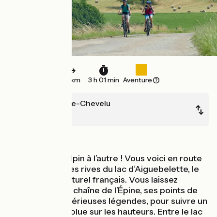
45 km
3 h 01 min
Aventure
Saint-Jean-de-Chevelu
Lépin-le-Lac
Montagnes
D’un grand lac alpin à l’autre ! Vous voici en route
pour rejoindre les rives du lac d’Aiguebelette, le
troisième lac naturel français. Vous laissez
derrière vous la chaîne de l’Épine, ses points de
vue et ses mystérieuses légendes, pour suivre un
parcours qui évolue sur les hauteurs. Entre le lac