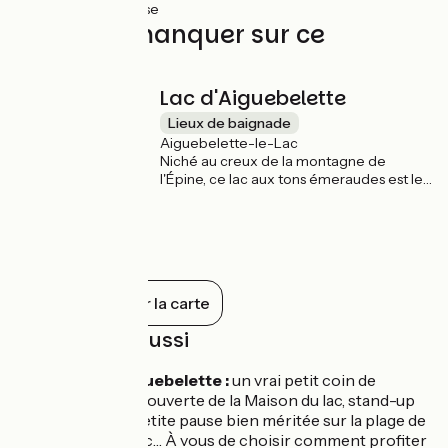
45km
(100%) Lisse
À ne pas manquer sur ce
parcours
Lac d'Aiguebelette
Lieux de baignade
Aiguebelette-le-Lac
Niché au creux de la montagne de
l'Épine, ce lac aux tons émeraudes est le
plus petit parmi les quatre lacs de Savoie
Mont Blanc. Après votre balade à vélo,
offrez vous une pause baignade dans ce
paysage verdoyant !
Tout afficher sur la carte
À découvrir aussi
Le lac d’Aiguebelette :
un vrai petit coin de
paradis. Découverte de la Maison du lac, stand-up
paddle, ou petite pause bien méritée sur la plage de
Lépin-le-Lac… À vous de choisir comment profiter