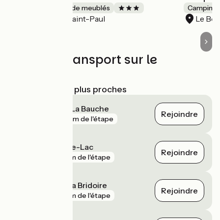
Gîtes et locations de meublés
Camping
Saint-Paul
Le Bo
Accueil Vélo
Trains et transport sur le
parcours
Gares SNCF les plus proches
Lépin-le-Lac - La Bauche
Rejoindre
gare
651 m de l'étape
Aiguebelette-le-Lac
Rejoindre
gare
2 km de l'étape
Saint-Béron - La Bridoire
Rejoindre
gare
4 km de l'étape