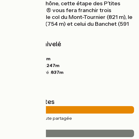
et la vallée du Rhône, cette étape des P’tites
Routes du Soleil® vous fera franchir trois
nouveaux cols : le col du Mont-Tournier (821 m), le
col de la Lattaz (754 m) et celui du Banchet (591
m).
Pentes et dénivelé
Montées :
1129m
Descentes :
1073m
Point le plus bas :
247m
Point le plus élevé :
837m
Types de routes
45km
(100%) Route partagée
Revêtement