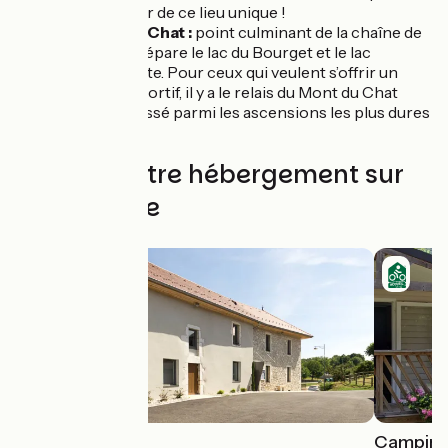
de la douceur de ce lieu unique !
Le Mont du Chat :
point culminant de la chaîne de
l'Épine, qui sépare le lac du Bourget et le lac
d’Aiguebelette. Pour ceux qui veulent s’offrir un
extra très sportif, il y a le relais du Mont du Chat
(1496 m), classé parmi les ascensions les plus dures
de France.
Trouvez votre hébergement sur
cette étape
Gite Du Miron
Camping 