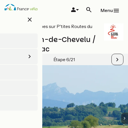
Aller
au
Menu
contenu
close
principal
Toutes les étapes sur P'tites Routes du
Soleil
Saint-Jean-de-Chevelu /
Lépin-le-Lac
Étape 6/21