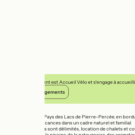
Cet établissement est Accueil Vélo et s'engage à accueilli
Voir ses engagements
Détails
Situé au coeur du Pays des Lacs de Pierre-Percée, en bordure
pleinement des vacances dans un cadre naturel et familial.
Les emplacements sont délimités, location de chalets et cotta
En été, profitez de la piscine, de la pataugeoire, des animati