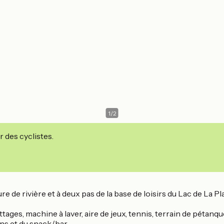
1
/
2
r des cyclistes.
 de rivière et à deux pas de la base de loisirs du Lac de La P
ges, machine à laver, aire de jeux, tennis, terrain de pétanque
ons et du snack/bar.