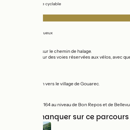
30km
(98%) Voie cyclable
Revêtement
0.5km
(2%) Lisse
30km
(98%) Rugueux
Itinéraire
Section roulante sur le chemin de halage.
Majoritairement sur des voies réservées aux vélos, avec que
et de chaux).
Liaison
Très courte liaison vers le village de Gouarec.
Vigilance
Traversées de la N164 au niveau de Bon Repos et de Bellevu
À ne pas manquer sur ce parcours