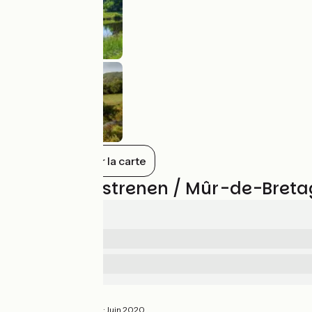
Tout afficher sur la carte
Avis sur Rostrenen / Mûr-de-Bret
3.5/5
4
Sécurité
/5
2
Services
/5
Très beau
3.5/5
Humphrey ·
Juin 2020