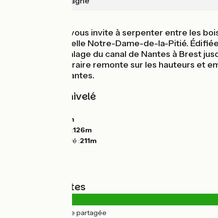
Mûr-de-Bretagne
La Vélodyssée vous invite à serpenter entre les boi
admirer le chapelle Notre-Dame-de-la-Pitié. Édifiée 
au chemin de halage du canal de Nantes à Brest jus
intérieure, l'itinéraire remonte sur les hauteurs et
ses eaux miroitantes.
Pentes et dénivelé
Montées :
127m
Descentes :
135m
Point le plus bas :
126m
Point le plus élevé :
211m
Types de routes
0.5km
(2%) Route partagée