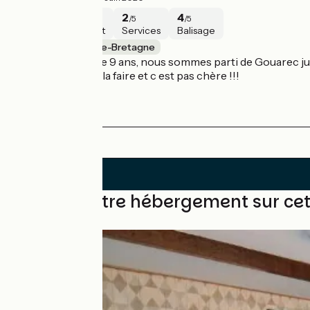
4
4
2
4
/5
/5
/5
/5
Sécurité
Intérêt
Services
Balisage
Rostrenen / Mûr-de-Bretagne
Fait avec ma fille de 9 ans, nous sommes parti de Gouarec jus
vous encourage à la faire et c est pas chère !!!
Trouvez votre hébergement sur ce