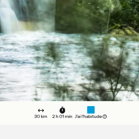
30 km
2 h 01 min
J'ai l'habitude