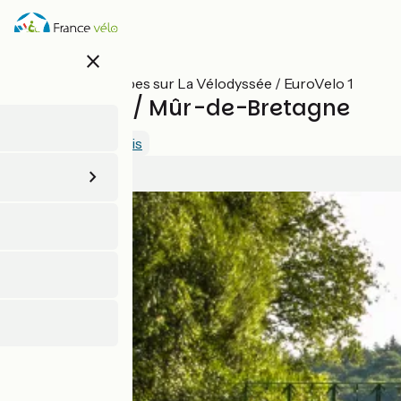
Aller
au
contenu
close
principal
Toutes les étapes sur La Vélodyssée / EuroVelo 1
Rostrenen / Mûr-de-Bretagne
3.5 / 5
Voir 2 avis