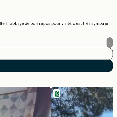
R
te à l abbaye de bon repos pour visité, c est très sympa je
Fa
vo