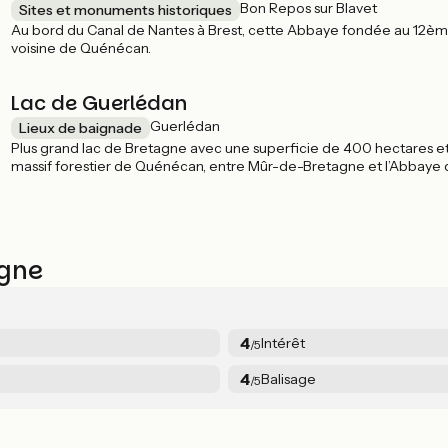
Bon Repos sur Blavet
Sites et monuments historiques
Au bord du Canal de Nantes à Brest, cette Abbaye fondée au 12ème 
voisine de Quénécan.
Lac de Guerlédan
Guerlédan
Lieux de baignade
Plus grand lac de Bretagne avec une superficie de 400 hectares et
massif forestier de Quénécan, entre Mûr-de-Bretagne et l’Abbaye 
vallée encaissée qui donne des allures de petite montagne !
agne
4
Intérêt
/5
4
Balisage
/5