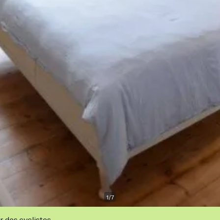
1
/
7
r des cyclistes.