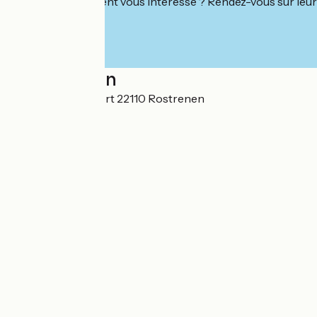
Cet établissement vous intéresse ? Rendez-vous sur leur 
Localisation
37 Rue Abbé Gibert 22110 Rostrenen