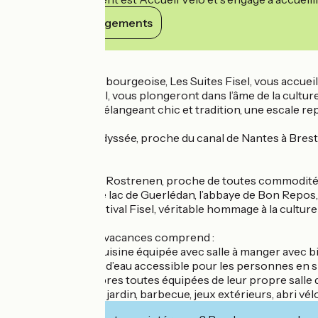
Voir ses engagements
Détails
Ancienne maison bourgeoise, Les Suites Fisel, vous accueil
Marina et Gwendal, vous plongeront dans l’âme de la cultu
une décoration mélangeant chic et tradition, une escale re
Au pied de la vélodyssée, proche du canal de Nantes à Brest
de la bretagne
En centre-ville de Rostrenen, proche de toutes commodités 
du Kreiz Breizh : le lac de Guerlédan, l’abbaye de Bon Repos, 
Charrues ou le festival Fisel, véritable hommage à la cultur
Cette location de vacances comprend :
Au Rdc : un coin cuisine équipée avec salle à manger avec b
1 chambre et salle d’eau accessible pour les personnes en 
A l’étage : 4 chambres toutes équipées de leur propre salle d
Terrasse, salon de jardin, barbecue, jeux extérieurs, abri vélo