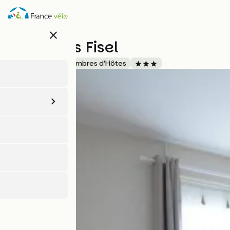
Aller
au
contenu
close
principal
Les Suites Fisel
Accueil Vélo
Chambres d'Hôtes