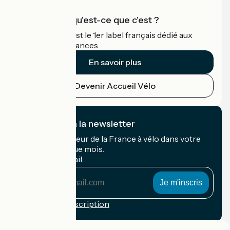
Accueil Vélo qu'est-ce que c'est ?
Accueil Vélo c'est le 1er label français dédié aux
cyclistes en vacances.
En savoir plus
Devenir Accueil Vélo
Je m'abonne à la newsletter
Recevez le meilleur de la France à vélo dans votre
boîte mail chaque mois.
Mon adresse mail
Mon
adresse
mail
Conditions d'inscription
Financé dans le cadre de Destination France