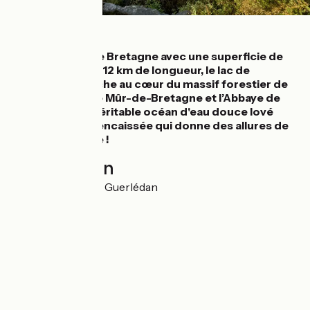
Détails
Plus grand lac de Bretagne avec une superficie de
400 hectares et 12 km de longueur, le lac de
Guerlédan se niche au cœur du massif forestier de
Quénécan, entre Mûr-de-Bretagne et l’Abbaye de
Bon Repos. Un véritable océan d'eau douce lové
dans une vallée encaissée qui donne des allures de
petite montagne !
Localisation
1 Pors Braz 22530 Guerlédan