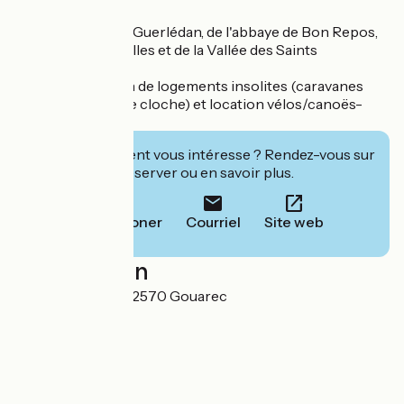
Proche de Lac de Guerlédan, de l'abbaye de Bon Repos,
des Forges des Salles et de la Vallée des Saints
Camping, location de logements insolites (caravanes
relookées et tente cloche) et location vélos/canoës-
kayaks/2CV
Cet établissement vous intéresse ? Rendez-vous sur
leur site pour réserver ou en savoir plus.
Téléphoner
Courriel
Site web
Localisation
Le Bout du Pont 22570 Gouarec