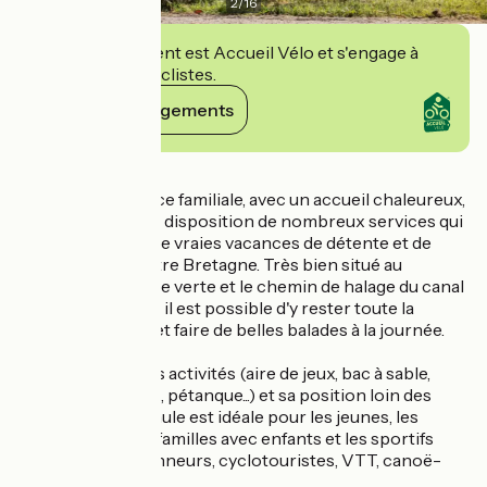
2
/
16
Cet établissement est Accueil Vélo et s'engage à
accueillir des cyclistes.
Voir ses engagements
Détails
Dans une ambiance familiale, avec un accueil chaleureux,
vous aurez à votre disposition de nombreux services qui
vous assureront de vraies vacances de détente et de
bien-être en Centre Bretagne. Très bien situé au
carrefour de la voie verte et le chemin de halage du canal
de Nantes à Brest, il est possible d'y rester toute la
semaine, ou plus, et faire de belles balades à la journée.
Avec ses multiples activités (aire de jeux, bac à sable,
boules bretonnes, pétanque...) et sa position loin des
routes, cette formule est idéale pour les jeunes, les
moins jeunes, les familles avec enfants et les sportifs
itinérants (randonneurs, cyclotouristes, VTT, canoë-
kayak...)