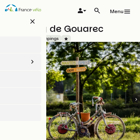
Aller
au
Menu
contenu
close
principal
Camping de Gouarec
Accueil Vélo
Campings