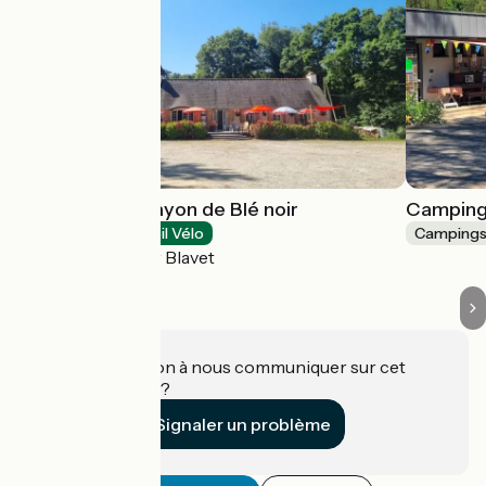
Camping - Un rayon de Blé noir
Camping
Campings
Accueil Vélo
Camping
Bon Repos sur Blavet
Une information à nous communiquer sur cet
établissement ?
Signaler un problème