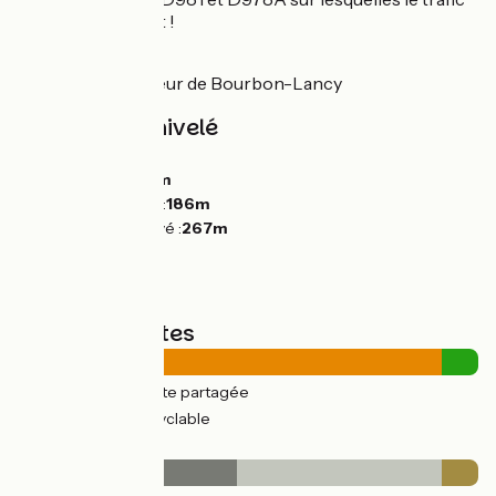
est très important !
Connexion
À
la GTMC
à hauteur de Bourbon-Lancy
Pentes et dénivelé
Montées :
111m
Descentes :
142m
Point le plus bas :
186m
Point le plus élevé :
267m
Types de routes
43km
(92%) Route partagée
4km
(8%) Voie cyclable
Revêtement