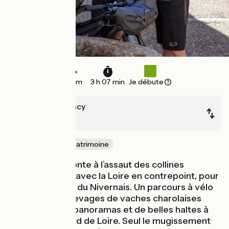
47 km
3 h 07 min
Je débute
Bourbon-Lancy
Decize
Nature & petit patrimoine
Cette étape monte à l’assaut des collines
bourbonnaises, avec la Loire en contrepoint, pour
gagner le Canal du Nivernais. Un parcours à vélo
au milieu des élevages de vaches charolaises
avec de beaux panoramas et de belles haltes à
savourer en bord de Loire. Seul le mugissement