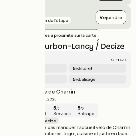
Cercy-la-Tour
Rejoindre
gare
9 km de l'étape
Afficher les gares à proximité sur la carte
Avis sur Bourbon-Lancy / Decize
5/5
Sur 1 avis
5
5
Sécurité
Intérêt
/5
/5
5
5
Services
Balisage
/5
/5
Relais vélo route de Charrin
5/5
Delphine ·
Août 2025
5
5
5
5
/5
/5
/5
/5
Sécurité
Intérêt
Services
Balisage
Bourbon-Lancy / Decize
Sur cette étape, ne pas manquer l'accueil vélo de Charrin:
aire de bivouac, sanitaires, frigo , cuisine et juste en face