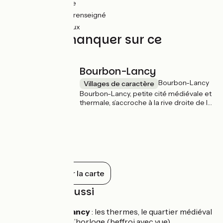
22km
(48%) Lisse
21km
(45%) Non renseigné
4km
(8%) Rugueux
À ne pas manquer sur ce
parcours
Bourbon-Lancy
Bourbon-Lancy
Villages de caractère
Bourbon-Lancy, petite cité médiévale et
thermale, s’accroche à la rive droite de la
Loire. Le fleuve délimitait les anciennes
provinces de Bourgogne et du
Bourbonnais, jusqu’aux premiers
contreforts du Morvan. L’histoire de la ville
est intimement liée à celle de ses sources
chaudes qui continuent de jaillir encore
et toujours. En passant la porte du beffroi,
Tout afficher sur la carte
il est bon de flâner dans les ruelles avant
de s’accorder une pause thermale pour
À découvrir aussi
repartir sur l’EuroVelo 6 Entre Rhin et
Loire à vélo.
Bourbon-Lancy
: les thermes, le quartier médiéval
et la tour de l’horloge (beffroi avec vue)