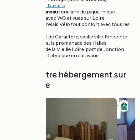
Musée Saint-Nazaire
Port de Thareau
: une aire de pique-nique
“totémique” avec WC et vues sur Loire
Charrin
: un relais Vélo tout confort avec tous les
services
Decize
: Cité de Caractère, vieille ville, l’enceinte
bâtie au XIIe s., la promenade des Halles,
promenade de la Vieille Loire, port de Jonction,
hébergement atypique en caravane
Trouvez votre hébergement sur
cette étape