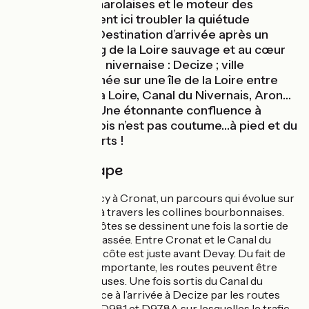
des blanches charolaises et le moteur des
tracteurs viennent ici troubler la quiétude
campagnarde. Destination d’arrivée après un
plongeon le long de la Loire sauvage et au cœur
de la campagne nivernaise : Decize ; ville
historique perchée sur une île de la Loire entre
Canal latéral à la Loire, Canal du Nivernais, Aron…
et Vieille Loire. Une étonnante confluence à
découvrir une fois n’est pas coutume…à pied et du
haut des remparts !
Détail de l'étape
De Bourbon-Lancy à Cronat, un parcours qui évolue sur
de petites routes à travers les collines bourbonnaises.
Quelques belles côtes se dessinent une fois la sortie de
Bourbon-Lancy passée. Entre Cronat et le Canal du
Nivernais, la seule côte est juste avant Devay. Du fait de
l’activité agricole importante, les routes peuvent être
sales et gravilloneuses. Une fois sortis du Canal du
Nivernais, prudence à l’arrivée à Decize par les routes
départementales D981 et D978A sur lesquelles le trafic