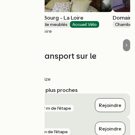
Le Domaine du Bourg - La Loire
Domaine
Gîtes et locations de meublés
Accueil Vélo
Chambres
Gannay-sur-Loire
Trains et transport sur le
parcours
Gare de Decize
Gares SNCF les plus proches
Decize
Rejoindre
gare
842 m de l'étape
Gilly-sur-Loire
Rejoindre
gare
2 km de l'étape