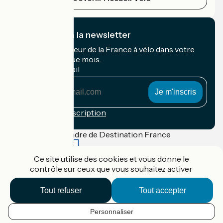
Je m'abonne à la newsletter
Recevez le meilleur de la France à vélo dans votre
boîte mail chaque mois.
Mon adresse mail
Mon
adresse
mail
Conditions d'inscription
Financé dans le cadre de Destination France
Ce site utilise des cookies et vous donne le
contrôle sur ceux que vous souhaitez activer
Accueil Vélo Pro
Contact
Tout refuser
Tout accepter
Mentions légales
Confidentialité
Personnaliser
Contact
FR