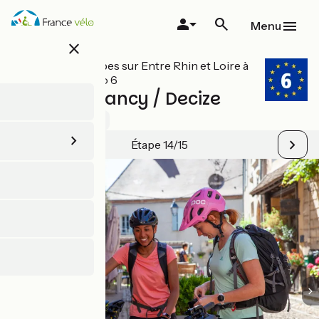
Aller
au
Menu
contenu
close
principal
Toutes les étapes sur Entre Rhin et Loire à
vélo / EuroVelo 6
Bourbon-Lancy / Decize
5 / 5
Voir 1 avis
Étape 14/15