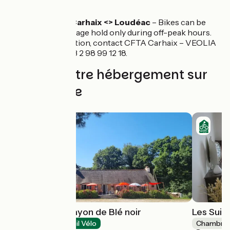
Bus
Tibus line No. 4 Carhaix <> Loudéac
– Bikes can be
carried in the luggage hold only during off-peak hours.
For more information, contact CFTA Carhaix – VEOLIA
Transport. Tel: +33 2 98 99 12 18.
Trouvez votre hébergement sur
cette étape
Camping - Un rayon de Blé noir
Les Suite
Campings
Accueil Vélo
Chambres