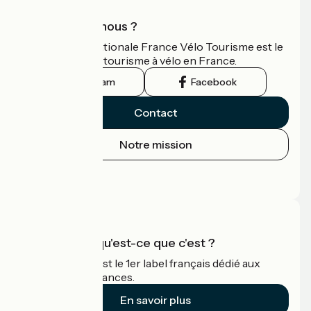
Qui sommes-nous ?
L'association nationale France Vélo Tourisme est le
guide officiel du tourisme à vélo en France.
Instagram
Facebook
Contact
Notre mission
Espace Presse
Espace Pro
Accueil Vélo qu'est-ce que c'est ?
Accueil Vélo c'est le 1er label français dédié aux
cyclistes en vacances.
En savoir plus