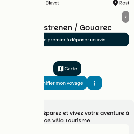
Bon Repos sur Blavet
Rostr
Avis sur Rostrenen / Gouarec
Soyez le premier à déposer un avis.
Carte
Planifier mon voyage
Choisissez, préparez et vivez votre aventure à
vélo avec France Vélo Tourisme