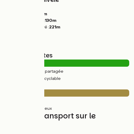
Montées :
22m
Descentes :
100m
Point le plus bas :
130m
Point le plus élevé :
221m
Types de routes
2km
(14%) Route partagée
11km
(86%) Voie cyclable
Revêtement
2km
(14%) Lisse
11km
(86%) Rugueux
Trains et transport sur le
parcours