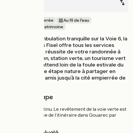
Gouarec
Ancienne voie ferrée
Au fil de l'eau
Nature & petit patrimoine
Après une déambulation tranquille sur la Voie 6, la
capitale du Pays Fisel offre tous les services
nécessaires à la réussite de votre randonnée à
vélo. À Rostrenen, station verte, un tourisme vert
alternatif vous attend loin de la foule estivale du
bord de mer. Une étape nature à partager en
famille ou entre amis jusqu’à la cité empierrée de
Gouarec.
Détail de l'étape
Voie verte en continu. Le revêtement de la voie verte est
en stabilisé. Arrivée de l’itinéraire dans Gouarec par
petites routes.
Pentes et dénivelé