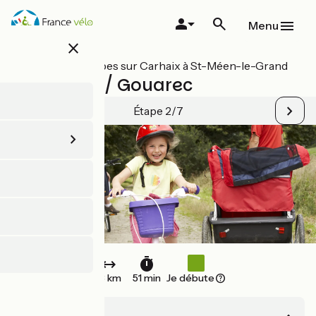
Aller
au
Menu
contenu
close
principal
Toutes les étapes sur Carhaix à St-Méen-le-Grand
Rostrenen / Gouarec
Étape 2/7
13 km
51 min
Je débute
Rostrenen