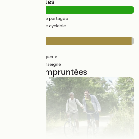
Types de routes
12km
(10%) Route partagée
115km
(90%) Voie cyclable
Revêtement
10km
(8%) Lisse
115km
(90%) Rugueux
3km
(2%) Non renseigné
7 étapes empruntées