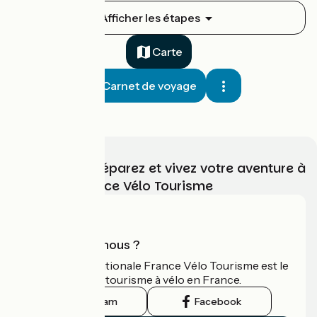
Carhaix-Plouguer / Rostrenen
Afficher les étapes
1
22 km
1 h 29 min
Je débute
Carte
Carnet de voyage
Choisissez, préparez et vivez votre aventure à
vélo avec France Vélo Tourisme
Rostrenen / Gouarec
2
13 km
51 min
Je débute
Qui sommes-nous ?
L'association nationale France Vélo Tourisme est le
guide officiel du tourisme à vélo en France.
Instagram
Facebook