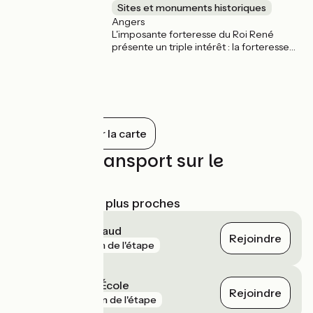
Sites et monuments historiques
Angers
L'imposante forteresse du Roi René
présente un triple intérêt : la forteresse
en elle-même, ses jardins et la tapisserie
de l’Apocalypse, chef d'œuvre unique au
monde de l'art médiéval.
Tout afficher sur la carte
Trains et transport sur le
parcours
Gares SNCF les plus proches
Angers Saint-Laud
Rejoindre
gare
1 km de l'étape
Angers Maître École
Rejoindre
gare
3 km de l'étape