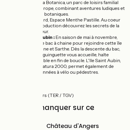
Avrillé :
Terra Botanica, un parc de loisirs familial
unique en Europe, combinant aventures ludiques et
découvertes botaniques.
Avrillé :
Giffard, Espace Menthe Pastille. Au coeur
du site de production découvrez les secrets de la
célèbre liqueur.
L'Ile Saint-Aubin :
En saison de mai à novembre,
empruntez le bac à chaine pour rejoindre cette île
entre Mayenne et Sarthe. Dès la descente du bac,
une joyeuse guinguette vous accueille, halte
incontournable en fin de boucle. L'Ile Saint Aubin,
site classé Natura 2000, permet également de
belles randonnées à vélo ou pédestres.
Accès
Gare d'Angers (TER / TGV)
À ne pas manquer sur ce
parcours
Château d'Angers