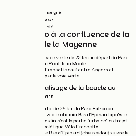
4km
(17%) Lisse
4km
(15%) Non renseigné
12km
(50%) Rugueux
4km
(18%) Accidenté
Balade vélo à la confluence de la
Sarthe et de la Mayenne
Itinéraire facile en voie verte de 23 km au départ du Parc
Balzac à l'arrivée au Pont Jean Moulin.
Signalétique Vélo Francette sauf entre Angers et
Montreuil-Juigné par la voie verte.
Itinéraire et balisage de la boucle au
départ d'Angers
Première partie de 3.5 km du Parc Balzac au
croisement avec le chemin Bas d'Epinard après le
Pont Jean Moulin, c'est la partie "urbaine" du trajet.
Suivre la signalétique Vélo Francette.
Du chemin de Bas d'Epinard (chaussidou) suivre la