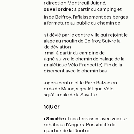
voie verte en direction Montreuil-Juigné.
⚠️
Jusqu'à nouvel ordre :
à partir du camping et
jusq'au moulin de Belfroy, l'affaissement des berges
a nécessité la fermeture au public du chemin de
halage.
L'itinéraire est dévié par le centre ville qui rejoint le
chemin de halage au moulin de Belfroy. Suivre la
signalétique de déviation.
En temps normal, à partir du camping de
Montreuil-Juigné, suivre le chemin de halage de la
Mayenne. (signalétique Vélo Francette). Fin de la
boucle au croisement avec le chemin bas
d'Epinard.
Retour sur Angers centre et le Parc Balzac en
suivant les bords de Maine, signalétique Vélo
Francette jusqu'à la cale de la Savatte.
À ne pas manquer
La cale de la Savatte
et ses terrasses avec vue sur
la Maine et le château d'Angers. Possibilité de
découvrir le quartier de la Doutre.