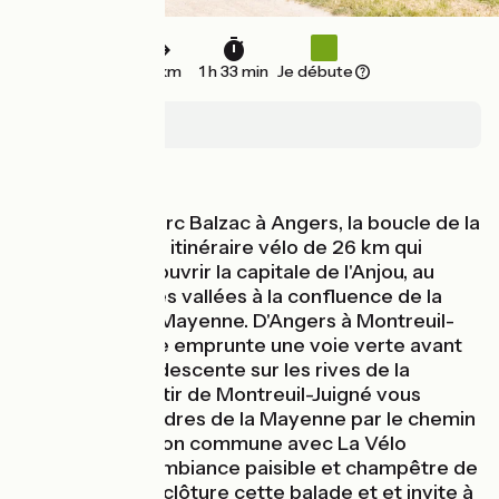
23 km
1 h 33 min
Je débute
Angers
Au fil de l'eau
Au départ du Parc Balzac à Angers, la boucle de la
Mayenne est un itinéraire vélo de 26 km qui
permet de découvrir la capitale de l'Anjou, au
cœur des basses vallées à la confluence de la
Sarthe et de la Mayenne. D'Angers à Montreuil-
Juigné, la boucle emprunte une voie verte avant
d'entamer une descente sur les rives de la
Mayenne. À partir de Montreuil-Juigné vous
suivez les méandres de la Mayenne par le chemin
de halage, portion commune avec La Vélo
Francette©. L'ambiance paisible et champêtre de
l'Ile Saint-Aubin clôture cette balade et et invite à