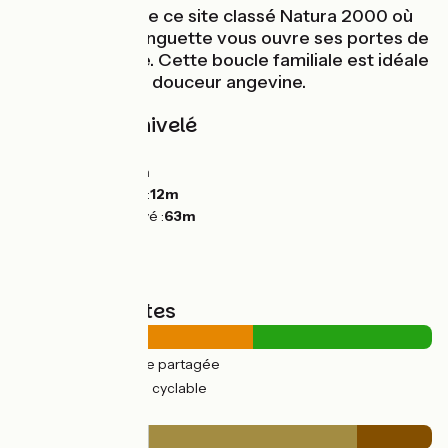
la découverte de ce site classé Natura 2000 où
une joyeuse guinguette vous ouvre ses portes de
mai à novembre. Cette boucle familiale est idéale
pour goûter à la douceur angevine.
Pentes et dénivelé
Montées :
69m
Descentes :
64m
Point le plus bas :
12m
Point le plus élevé :
63m
Types de routes
14km
(57%) Route partagée
10km
(43%) Voie cyclable
Revêtement