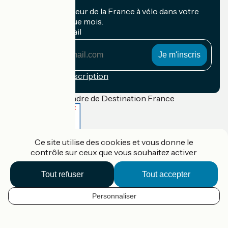
Recevez le meilleur de la France à vélo dans votre
boîte mail chaque mois.
Mon adresse mail
Mon
adresse
mail
Conditions d'inscription
Financé dans le cadre de Destination France
Ce site utilise des cookies et vous donne le
Accueil Vélo Pro
contrôle sur ceux que vous souhaitez activer
Contact
Mentions légales
Confidentialité
Tout refuser
Tout accepter
Contact
Réalisation :
StudioJuillet
et
France Vélo Tourisme
Personnaliser
FR