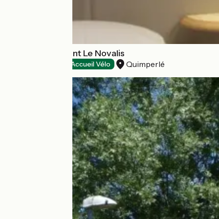
Hôtel - restaurant Le Novalis
Quimperlé
Hôtels
Accueil Vélo