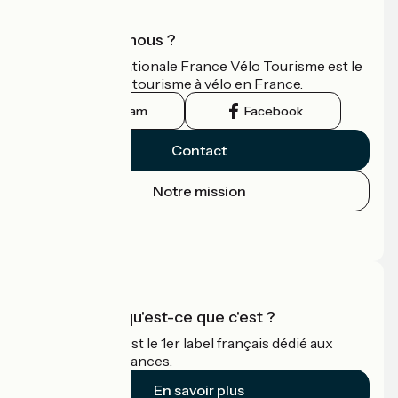
Qui sommes-nous ?
L'association nationale France Vélo Tourisme est le
guide officiel du tourisme à vélo en France.
Instagram
Facebook
Contact
Notre mission
Espace Presse
Espace Pro
Accueil Vélo qu'est-ce que c'est ?
Accueil Vélo c'est le 1er label français dédié aux
cyclistes en vacances.
En savoir plus