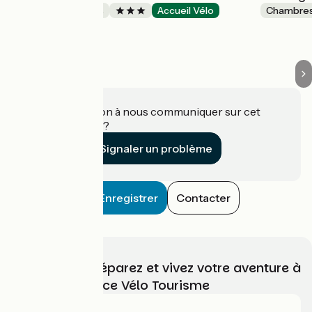
Chambres d'Hôtes
Accueil Vélo
Chambres
Belsentes
Une information à nous communiquer sur cet
établissement ?
Signaler un problème
Enregistrer
Contacter
Choisissez, préparez et vivez votre aventure à
vélo avec France Vélo Tourisme