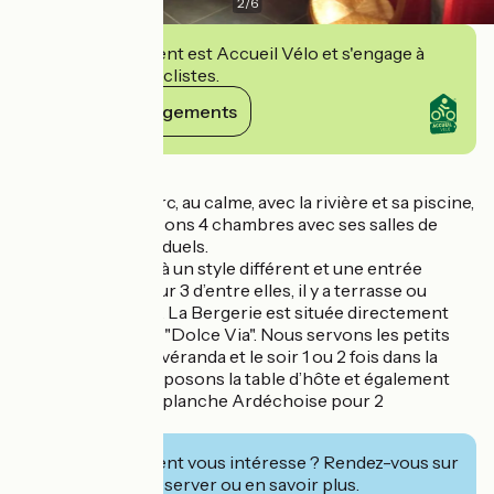
2
/
6
Cet établissement est Accueil Vélo et s'engage à
accueillir des cyclistes.
Voir ses engagements
Détails
Dans un grand parc, au calme, avec la rivière et sa piscine,
nous vous proposons 4 chambres avec ses salles de
bains et WC individuels.
Chaque chambre à un style différent et une entrée
indépendante, pour 3 d’entre elles, il y a terrasse ou
jardinet individuel. La Bergerie est située directement
sur la voie verte la "Dolce Via". Nous servons les petits
déjeuners dans la véranda et le soir 1 ou 2 fois dans la
semaine nous proposons la table d’hôte et également
sur réservation la planche Ardéchoise pour 2
personnes.
Cet établissement vous intéresse ? Rendez-vous sur
leur site pour réserver ou en savoir plus.