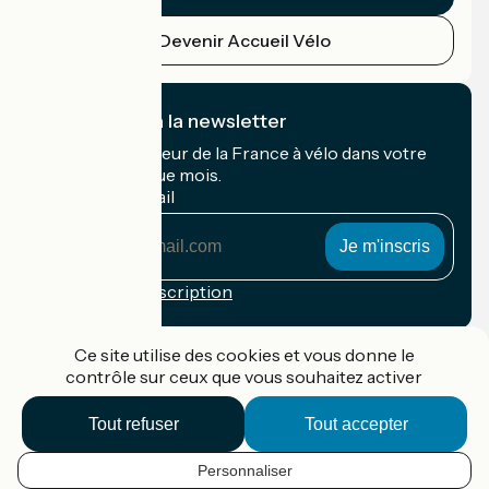
Devenir Accueil Vélo
Je m'abonne à la newsletter
Recevez le meilleur de la France à vélo dans votre
boîte mail chaque mois.
Mon adresse mail
Mon
adresse
mail
Conditions d'inscription
Financé dans le cadre de Destination France
Ce site utilise des cookies et vous donne le
contrôle sur ceux que vous souhaitez activer
Tout refuser
Tout accepter
Accueil Vélo Pro
Contact
Personnaliser
Mentions légales
FR