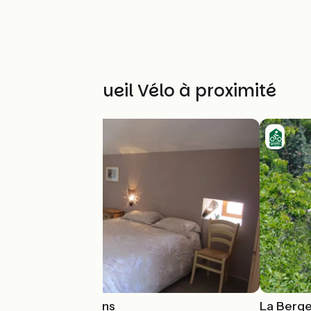
Autres Accueil Vélo à proximité
L'Art des Chemins
La Berge