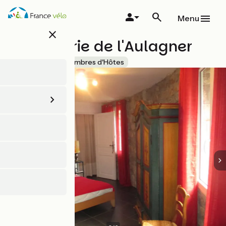
Aller
au
Menu
contenu
close
principal
La Bergerie de l'Aulagner
Accueil Vélo
Chambres d'Hôtes