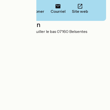
Téléphoner
Courriel
Site web
Localisation
1665, route de Trouiller le bas 07160 Belsentes