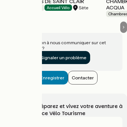
LES TERRASSES DE SAINT CLAIR
CHAMBR
ACQUA
Sète
Chambres d'Hôtes
Accueil Vélo
Chambres
Une information à nous communiquer sur cet
établissement ?
Signaler un problème
Enregistrer
Contacter
Choisissez, préparez et vivez votre aventure à
vélo avec France Vélo Tourisme