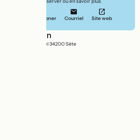
leur site pour réserver ou en savoir plus.
Téléphoner
Courriel
Site web
Localisation
14 impasse Gaffinel 34200 Sète