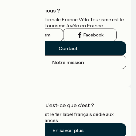
Qui sommes-nous ?
L'association nationale France Vélo Tourisme est le
guide officiel du tourisme à vélo en France.
Instagram
Facebook
Contact
Notre mission
Espace Presse
Espace Pro
Accueil Vélo qu'est-ce que c'est ?
Accueil Vélo c'est le 1er label français dédié aux
cyclistes en vacances.
En savoir plus