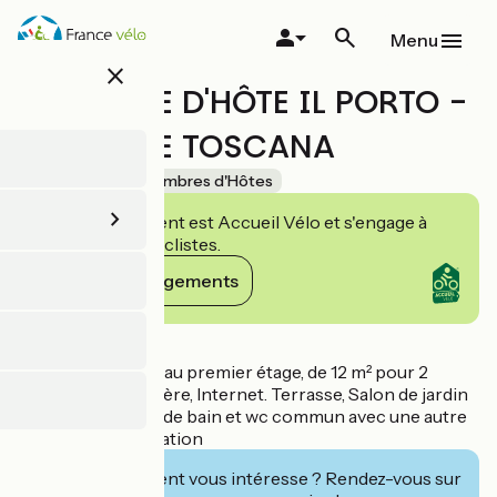
Aller
au
Menu
contenu
close
principal
CHAMBRE D'HÔTE IL PORTO -
CHAMBRE TOSCANA
Accueil Vélo
Chambres d'Hôtes
Cet établissement est Accueil Vélo et s'engage à
accueillir des cyclistes.
Voir ses engagements
Détails
Chambre d'hôtes au premier étage, de 12 m² pour 2
personnes. Cafetière, Internet. Terrasse, Salon de jardin
en commun. Salle de bain et wc commun avec une autre
chambre. climatisation
Cet établissement vous intéresse ? Rendez-vous sur