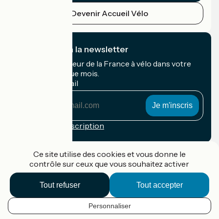
Devenir Accueil Vélo
Je m'abonne à la newsletter
Recevez le meilleur de la France à vélo dans votre
boîte mail chaque mois.
Mon adresse mail
Mon
adresse
mail
Conditions d'inscription
Financé dans le cadre de Destination France
Ce site utilise des cookies et vous donne le
contrôle sur ceux que vous souhaitez activer
Tout refuser
Tout accepter
Accueil Vélo Pro
Contact
Personnaliser
Mentions légales
FR