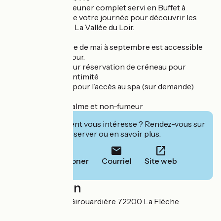
Après un petit déjeuner complet servi en Buffet à
volonté, profitez de votre journée pour découvrir les
trésors cachés de La Vallée du Loir.
La piscine chauffée de mai à septembre est accessible
pendant votre séjour.
Accès bien-être sur réservation de créneau pour
garantir calme et intimité
Peignoirs fournis pour l’accès au spa (sur demande)
Wi-Fi gratuit
Environnement calme et non-fumeur
Cet établissement vous intéresse ? Rendez-vous sur
leur site pour réserver ou en savoir plus.
Téléphoner
Courriel
Site web
Localisation
50 chemin de La Girouardière 72200 La Flèche