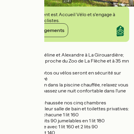
2
/
41
Cet établissement est Accueil Vélo et s'engage à
accueillir des cyclistes.
Voir ses engagements
Détails
Bienvenue chez Céline et Alexandre à La Girouardière;
située à La Flèche proche du Zoo de La Flèche et à 35 mn
du Circuit Bugatti
Vos véhicules , motos ou vélos seront en sécurité sur
notre parking privé
Faites un plongeon dans la piscine chauffée, relaxez vous
sur la terrasse et passez une nuit confortable dans l'une
de nos chambres .
Situées au rez de chaussée nos cinq chambres
possèdent toutes leur salle de bain et toilettes privatives:
2 chambres avec chacune 1 lit 160
1 chambre avec 2 lits 90 jumelables en 1 lit 180
1 chambre familiale avec 1 lit 160 et 2 lits 90
1 chambre avec 1 lit 140