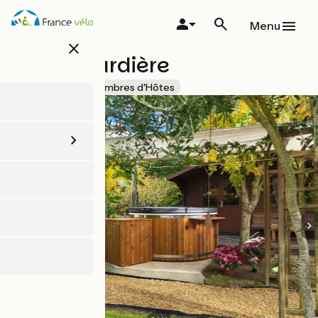
Aller
au
Menu
contenu
close
principal
La Girouardière
Accueil Vélo
Chambres d'Hôtes