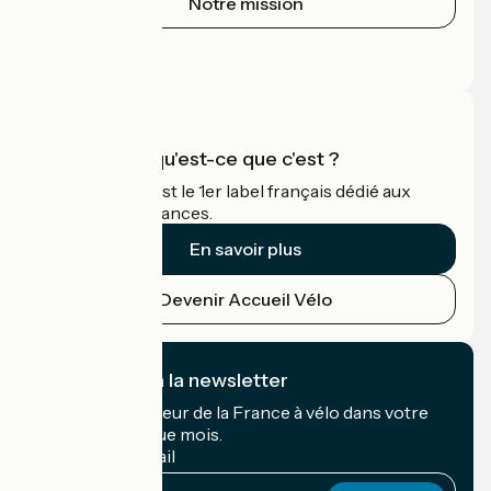
Notre mission
Espace Presse
Espace Pro
Accueil Vélo qu'est-ce que c'est ?
Accueil Vélo c'est le 1er label français dédié aux
cyclistes en vacances.
En savoir plus
Devenir Accueil Vélo
Je m'abonne à la newsletter
Recevez le meilleur de la France à vélo dans votre
boîte mail chaque mois.
Mon adresse mail