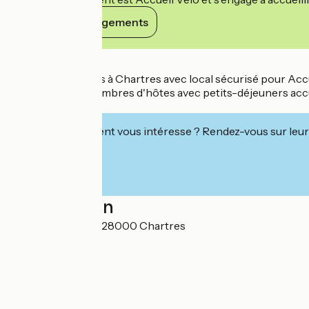
Voir ses engagements
Détails
Chambres d'hôtes à Chartres avec local sécurisé pour Accue
ou à pied. Nos chambres d'hôtes avec petits-déjeuners accuei
ou entre amis.
Cet établissement vous intéresse ? Rendez-vous sur leur 
Localisation
10 rue du pot vert 28000 Chartres