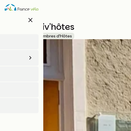
Aller
au
contenu
close
principal
Les Conviv'hôtes
Accueil Vélo
Chambres d'Hôtes