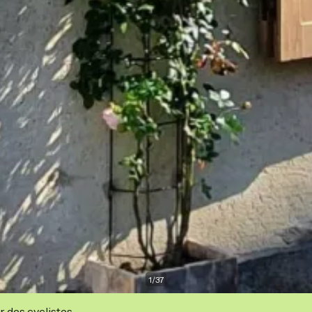
1
/
37
r des cyclistes.