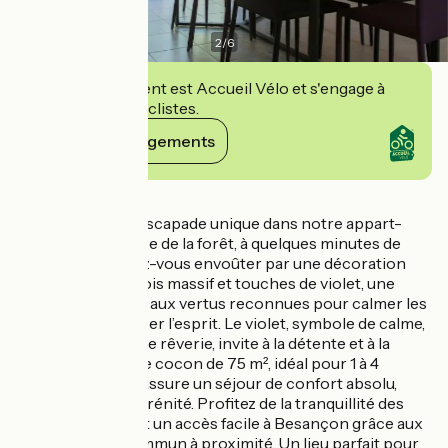
2
/
6
Cet établissement est Accueil Vélo et s'engage à
accueillir des cyclistes.
Voir ses engagements
Détails
Offrez-vous une escapade unique dans notre appart-
hôtel, niché à l’orée de la forêt, à quelques minutes de
Besançon. Laissez-vous envoûter par une décoration
soignée mêlant bois massif et touches de violet, une
couleur apaisante aux vertus reconnues pour calmer les
angoisses et apaiser l’esprit. Le violet, symbole de calme,
de mélancolie et de rêverie, invite à la détente et à la
contemplation. Ce cocon de 75 m², idéal pour 1 à 4
personnes, vous assure un séjour de confort absolu,
entre nature et sérénité. Profitez de la tranquillité des
lieux tout en ayant un accès facile à Besançon grâce aux
transports en commun à proximité. Un lieu parfait pour