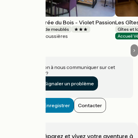
Les Gîtes de l'Orée du Bois - Violet Passion
Les Gîte
Gîtes et locations de meublés
Gîtes et 
Boussières
Accueil Vélo
Accueil V
Une information à nous communiquer sur cet
établissement ?
Signaler un problème
Enregistrer
Contacter
Choisissez, préparez et vivez votre aventure à