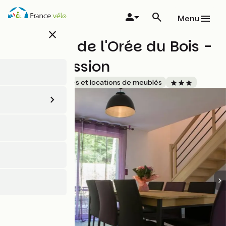
Aller
au
Menu
contenu
close
principal
Les Gîtes de l'Orée du Bois -
Violet Passion
Accueil Vélo
Gîtes et locations de meublés