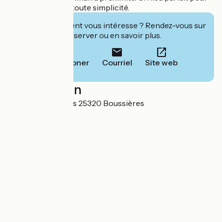
se ressourcer en toute simplicité.
Cet établissement vous intéresse ? Rendez-vous sur
leur site pour réserver ou en savoir plus.
Téléphoner
Courriel
Site web
Localisation
3 rue des Merisiers 25320 Boussières