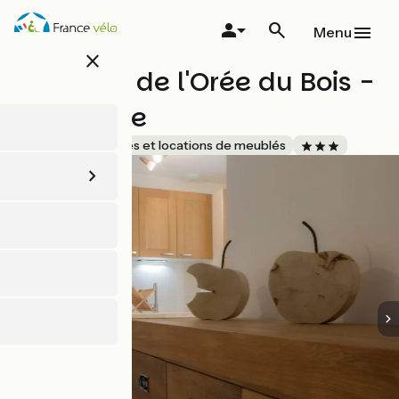
Aller
au
Menu
contenu
close
principal
Les Gîtes de l'Orée du Bois -
La Vouivre
Accueil Vélo
Gîtes et locations de meublés