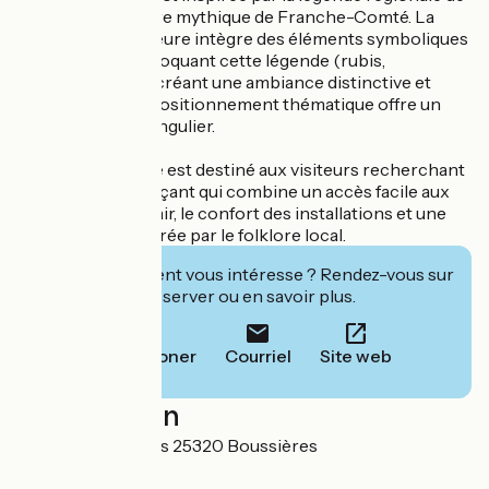
la Vouivre, créature mythique de Franche-Comté. La
décoration intérieure intègre des éléments symboliques
et thématiques évoquant cette légende (rubis,
serpent/femme), créant une ambiance distinctive et
mystérieuse. Ce positionnement thématique offre un
cadre de séjour singulier.
Le Gîte La Vouivre est destiné aux visiteurs recherchant
un séjour ressourçant qui combine un accès facile aux
activités de plein air, le confort des installations et une
atmosphère inspirée par le folklore local.
Cet établissement vous intéresse ? Rendez-vous sur
leur site pour réserver ou en savoir plus.
Téléphoner
Courriel
Site web
Localisation
3 rue des Merisiers 25320 Boussières