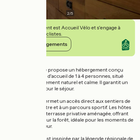
2
/
5
Cet établissement est Accueil Vélo et s'engage à
accueillir des cyclistes.
Voir ses engagements
Détails
Le Gîte La Vouivre propose un hébergement conçu
pour une capacité d'accueil de 1 à 4 personnes, situé
dans un environnement naturel et calme. Il garantit un
confort optimal pour le séjour.
L'hébergement permet un accès direct aux sentiers de
randonnée pédestre et à un parcours sportif. Les hôtes
bénéficient d'une terrasse privative aménagée, offrant
une vue dégagée sur la forêt, idéale pour les moments de
détente en extérieur.
L'identité du gîte est inspirée par la légende régionale de