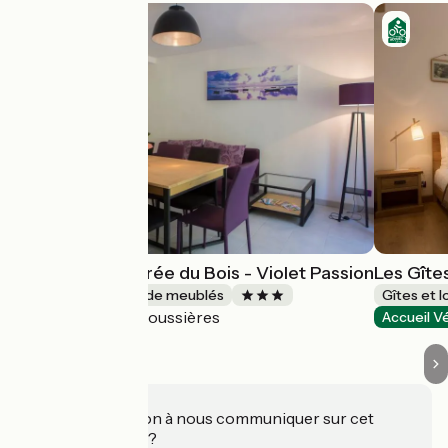
Les Gîtes de l'Orée du Bois - Violet Passion
Les Gîte
Gîtes et locations de meublés
Gîtes et 
Boussières
Accueil Vélo
Accueil V
Une information à nous communiquer sur cet
établissement ?