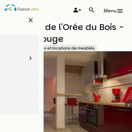
Aller
au
Menu
contenu
close
principal
Les Gîtes de l'Orée du Bois -
Nuage Rouge
Accueil Vélo
Gîtes et locations de meublés