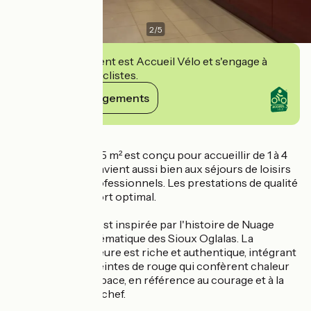
2
/
5
Cet établissement est Accueil Vélo et s'engage à
accueillir des cyclistes.
Voir ses engagements
Détails
Ce logement de 75 m² est conçu pour accueillir de 1 à 4
personnes, et convient aussi bien aux séjours de loisirs
qu'aux séjours professionnels. Les prestations de qualité
assurent un confort optimal.
L'identité du gîte est inspirée par l'histoire de Nuage
Rouge, chef emblématique des Sioux Oglalas. La
décoration intérieure est riche et authentique, intégrant
notamment des teintes de rouge qui confèrent chaleur
et caractère à l'espace, en référence au courage et à la
détermination du chef.