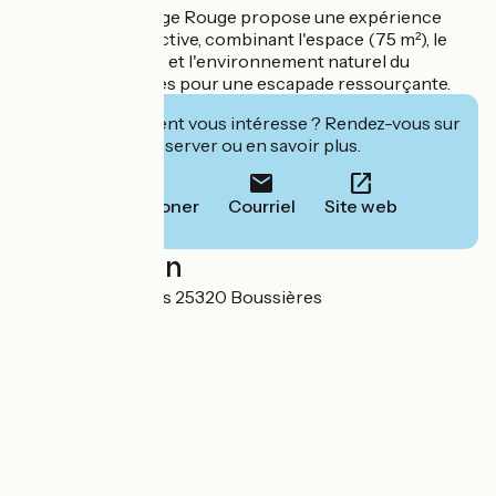
Le Logement Nuage Rouge propose une expérience
thématique distinctive, combinant l'espace (75 m²), le
confort (4 étoiles) et l'environnement naturel du
domaine de 40 ares pour une escapade ressourçante.
Cet établissement vous intéresse ? Rendez-vous sur
leur site pour réserver ou en savoir plus.
Téléphoner
Courriel
Site web
Localisation
3 rue des Merisiers 25320 Boussières