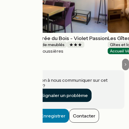
Les Gîtes de l'Orée du Bois - Violet Passion
Les Gîte
Gîtes et locations de meublés
Gîtes et 
Boussières
Accueil Vélo
Accueil V
Une information à nous communiquer sur cet
établissement ?
Signaler un problème
Enregistrer
Contacter