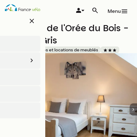
Aller
au
Menu
contenu
close
principal
Les Gîtes de l'Orée du Bois -
Le Loup Gris
Accueil Vélo
Gîtes et locations de meublés