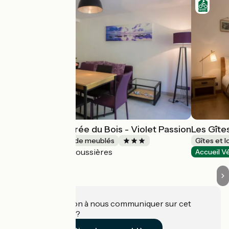
Les Gîtes de l'Orée du Bois - Violet Passion
Les Gîte
Gîtes et locations de meublés
Gîtes et 
Boussières
Accueil Vélo
Accueil V
Une information à nous communiquer sur cet
établissement ?