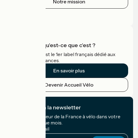
Notre mission
Espace Presse
Espace Pro
Accueil Vélo qu'est-ce que c'est ?
Accueil Vélo c'est le 1er label français dédié aux
cyclistes en vacances.
En savoir plus
Devenir Accueil Vélo
Je m'abonne à la newsletter
Recevez le meilleur de la France à vélo dans votre
boîte mail chaque mois.
Mon adresse mail