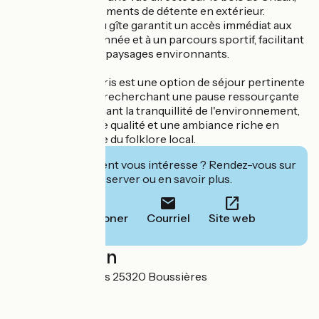
idéale pour les moments de détente en extérieur.
L'emplacement du gîte garantit un accès immédiat aux
sentiers de randonnée et à un parcours sportif, facilitant
la découverte des paysages environnants.
Le Gîte Le Loup Gris est une option de séjour pertinente
pour les visiteurs recherchant une pause ressourçante
en nature, combinant la tranquillité de l'environnement,
des prestations de qualité et une ambiance riche en
caractère inspirée du folklore local.
Cet établissement vous intéresse ? Rendez-vous sur
leur site pour réserver ou en savoir plus.
Téléphoner
Courriel
Site web
Localisation
3 rue des Merisiers 25320 Boussières