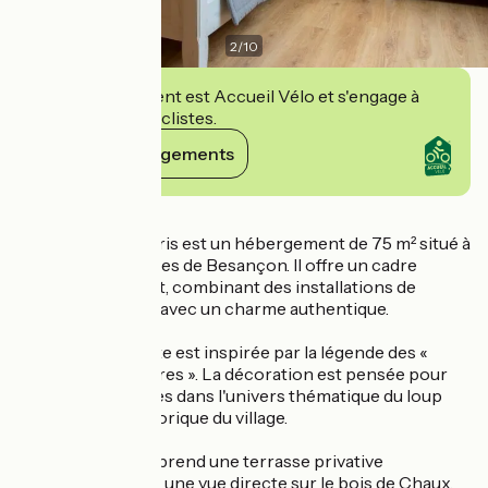
2
/
10
Cet établissement est Accueil Vélo et s'engage à
accueillir des cyclistes.
Voir ses engagements
Détails
Le Gîte Le Loup Gris est un hébergement de 75 m² situé à
quelques kilomètres de Besançon. Il offre un cadre
naturel et apaisant, combinant des installations de
confort moderne avec un charme authentique.
L'identité de ce gîte est inspirée par la légende des «
Loups de Boussières ». La décoration est pensée pour
immerger les hôtes dans l'univers thématique du loup
gris, symbole historique du village.
Le logement comprend une terrasse privative
aménagée, offrant une vue directe sur le bois de Chaux,