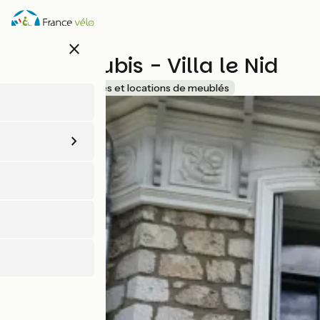
Aller
au
contenu
close
principal
Duplex Rubis - Villa le Nid
Accueil Vélo
Gîtes et locations de meublés