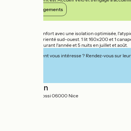
Voir ses engagements
Détails
Lumineux, tout confort avec une isolation optimisée, l'atypi
agréable balcon orienté sud-ouest. 1 lit 160x200 et 1 canapé
Minimum 5 nuits durant l'année et 5 nuits en juillet et août.
Cet établissement vous intéresse ? Rendez-vous sur leur 
Localisation
4 avenue Caravadossi 06000 Nice