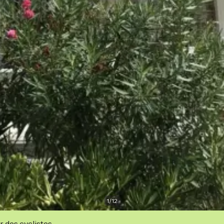
1
/
12
r des cyclistes.