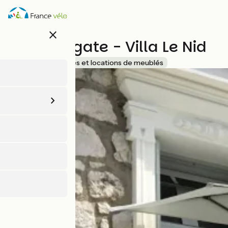
Aller
au
contenu
close
principal
Duplex Agate - Villa Le Nid
Accueil Vélo
Gîtes et locations de meublés