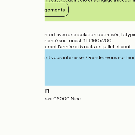
Voir ses engagements
Détails
Lumineux, tout confort avec une isolation optimisée, l'atypi
agréable balcon orienté sud-ouest. 1 lit 160x200.
Minimum 5 nuits durant l'année et 5 nuits en juillet et août.
Cet établissement vous intéresse ? Rendez-vous sur leur 
Localisation
4 avenue Caravadossi 06000 Nice