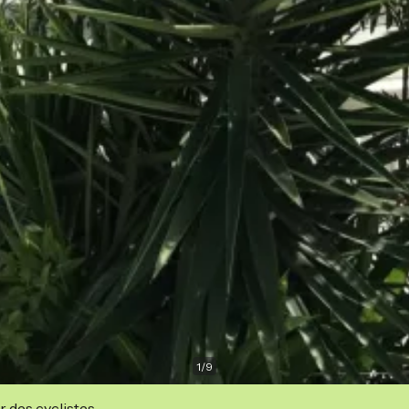
1
/
9
r des cyclistes.