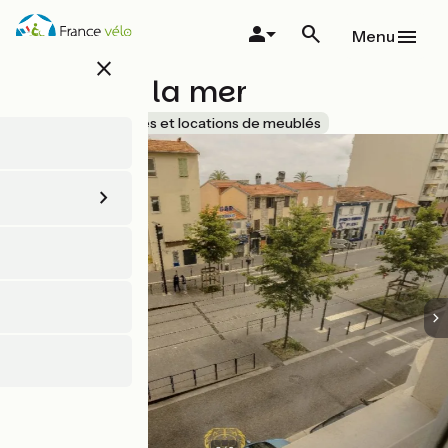
Aller
au
Menu
contenu
close
principal
L'or dans la mer
Accueil Vélo
Gîtes et locations de meublés