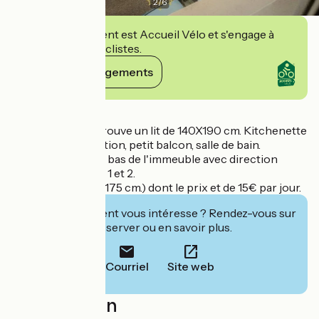
2
/
6
Cet établissement est Accueil Vélo et s'engage à
accueillir des cyclistes.
Voir ses engagements
Détails
Dans la pièce se trouve un lit de 140X190 cm. Kitchenette
avec plaque induction, petit balcon, salle de bain.
Le tramway est en bas de l'immeuble avec direction
aéroport terminal 1 et 2.
Parking (Hauteur 175 cm.) dont le prix et de 15€ par jour.
Cet établissement vous intéresse ? Rendez-vous sur
leur site pour réserver ou en savoir plus.
Courriel
Site web
Localisation