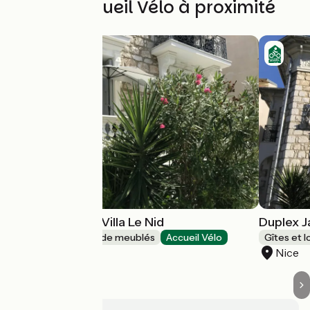
Autres Accueil Vélo à proximité
Duplex Agate - Villa Le Nid
Duplex Ja
Gîtes et locations de meublés
Accueil Vélo
Gîtes et 
Nice
Nice