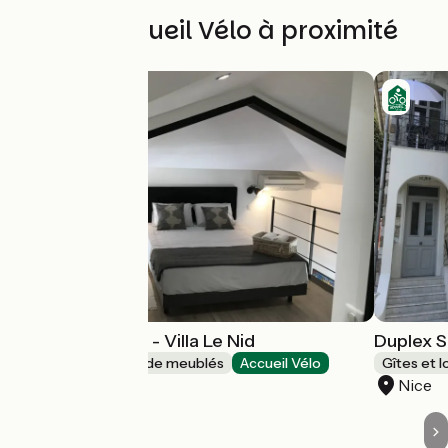
Autres Accueil Vélo à proximité
Duplex Diamant - Villa Le Nid
Duplex Sa
Gîtes et locations de meublés
Accueil Vélo
Gîtes et 
Nice
Nice