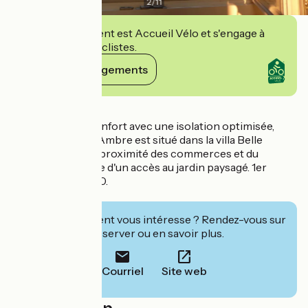
2
/
11
Cet établissement est Accueil Vélo et s'engage à
accueillir des cyclistes.
Voir ses engagements
Détails
Lumineux, tout confort avec une isolation optimisée,
l'atypique duplex Ambre est situé dans la villa Belle
Époque "le Nid", à proximité des commerces et du
tramway. Il dispose d'un accès au jardin paysagé. 1er
étage. 1 lit 160x200.
Minimum 5 nuits.
Cet établissement vous intéresse ? Rendez-vous sur
leur site pour réserver ou en savoir plus.
Courriel
Site web