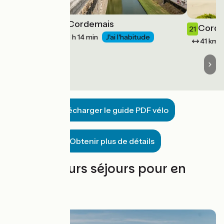
Nantes / Cordemais
20
Corde
21
49 km
3 h 14 min
J'ai l'habitude
41 km
Télécharger le guide PDF vélo
Obtenir plus de détails
Les meilleurs séjours pour en
profiter