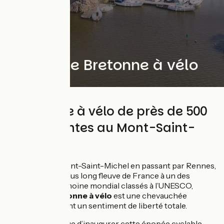
Traversée Bretonne à vélo
Un voyage à vélo de près de 500
km de Nantes au Mont-Saint-
Michel
De Nantes au Mont-Saint-Michel en passant par Rennes,
de l’estuaire du plus long fleuve de France à un des
trésors du patrimoine mondial classés à l’UNESCO,
Traversée Bretonne à vélo
est une chevauchée
fantastique offrant un sentiment de liberté totale.
Quoi de mieux que d’inaugurer cette épopée cyclable