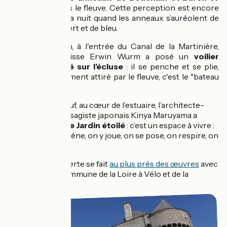
tourne vers le fleuve. Cette perception est encore
différente la nuit quand les anneaux s’auréolent de
rouge, de vert et de bleu.
Au Pellerin, à l'entrée du Canal de la Martinière,
l’artiste suisse Erwin Wurm a posé un
voilier
abandonné sur l’écluse
: il se penche et se plie,
irrésistiblement attiré par le fleuve, c'est le "bateau
mou" !
À Paimboeuf, au cœur de l’estuaire, l’architecte-
artiste-paysagiste japonais Kinya Maruyama a
construit
Le Jardin étoilé
: c’est un espace à vivre :
on s’y promène, on y joue, on se pose, on respire, on
contemple.
A vélo, la découverte se fait
au plus près des œuvres
avec
cette section commune de la Loire à Vélo et de la
Vélodyssée.