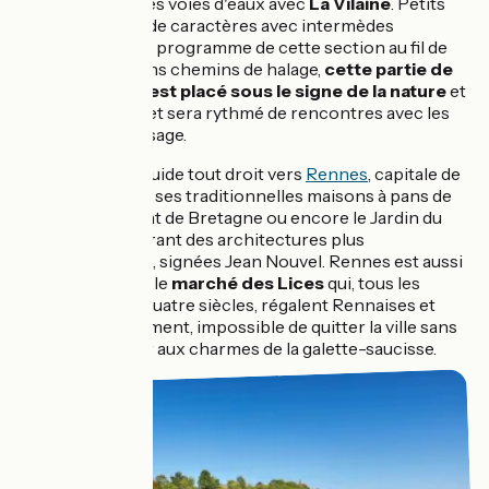
intérieure
par ses voies d'eaux avec
La Vilaine
. Petits
ports et villages de caractères avec intermèdes
éclusiers sont au programme de cette section au fil de
l'eau. Sur d'anciens chemins de halage,
cette partie de
l'itinéraire vélo est placé sous le signe de la nature
et
de la tranquillité et sera rythmé de rencontres avec les
péniches de passage.
Ce fil bleu vous guide tout droit vers
Rennes
, capitale de
la Bretagne, avec ses traditionnelles maisons à pans de
bois, le Parlement de Bretagne ou encore le Jardin du
Thabor rencontrant des architectures plus
contemporaines, signées Jean Nouvel. Rennes est aussi
gourmande avec le
marché des Lices
qui, tous les
samedis depuis quatre siècles, régalent Rennaises et
Rennais. Évidemment, impossible de quitter la ville sans
avoir succomber aux charmes de la galette-saucisse.