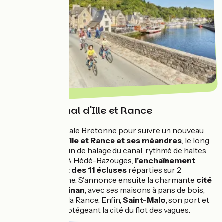
Au fil du Canal d'Ille et Rance
On quitte la capitale Bretonne pour suivre un nouveau
guide : le
canal d’Ile et Rance et ses méandres
, le long
de l’ancien chemin de halage du canal, rythmé de haltes
et découvertes. À Hédé-Bazouges,
l'enchaînement
impressionnant des 11 écluses
réparties sur 2
kilomètres étonne. S'annonce ensuite la charmante
cité
médiévale de Dinan
, avec ses maisons à pans de bois,
niché au pied de la Rance. Enfin,
Saint-Malo
, son port et
ses remparts, protégeant la cité du flot des vagues.