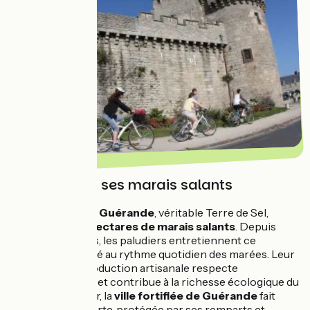
Guérande et ses marais salants
La
Presqu’île de Guérande
, véritable Terre de Sel,
compte 2
000 hectares de marais salants
. Depuis
près de 1 500 ans, les paludiers entretiennent ce
paysage unique lié au rythme quotidien des marées. Leur
technique de production artisanale respecte
l’environnement et contribue à la richesse écologique du
site. En son coeur, la
ville fortifiée de Guérande
fait
figure de place forte, protégée par ses remparts et