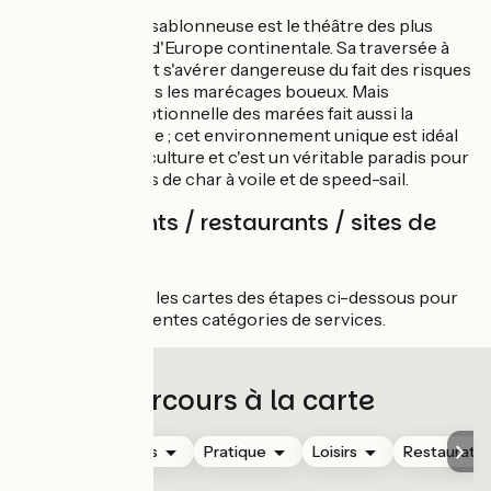
Cette vaste baie sablonneuse est le théâtre des plus
grandes marées d'Europe continentale. Sa traversée à
marée basse peut s'avérer dangereuse du fait des risques
d'enlisement dans les marécages boueux. Mais
l'amplitude exceptionnelle des marées fait aussi la
richesse de la baie ; cet environnement unique est idéal
pour la conchyliculture et c'est un véritable paradis pour
tous les amateurs de char à voile et de speed-sail.
Hébergements / restaurants / sites de
visites
Rendez-vous sur les cartes des étapes ci-dessous pour
afficher les différentes catégories de services.
Parcours à la carte
Hébergements
Pratique
Loisirs
Restauratio