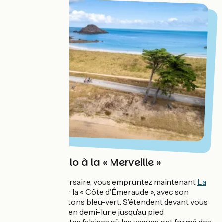
De Saint-Malo à la « Merveille »
Depuis la cité Corsaire, vous empruntez maintenant
La
Vélomaritime
sur la « Côte d'Émeraude », avec son
littoral aux doux tons bleu-vert. S’étendent devant vous
de vastes plages en demi-lune jusqu’au pied
d’impressionnantes falaises où les vagues ont formé des