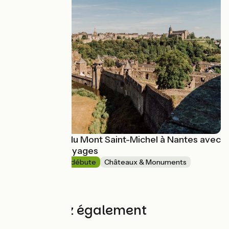
La Régalante, du Mont Saint-Michel à Nantes avec
Abicyclette Voyages
9 jours
Je débute
Châteaux & Monuments
Aller simple
à partir de
1280€
Découvrez également