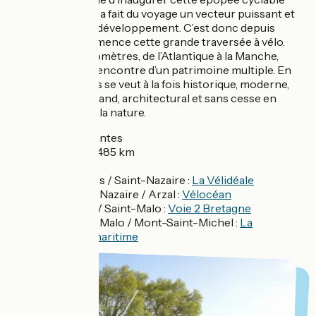
dans une ville qui a fait du voyage un vecteur puissant et
innovant de son développement. C’est donc depuis
Nantes que commence cette grande traversée à vélo.
Pendant 500 kilomètres, de l’Atlantique à la Manche,
vous partez à la rencontre d’un patrimoine multiple. En
effet, ce parcours se veut à la fois historique, moderne,
artistique, gourmand, architectural et sans cesse en
prise direct avec la nature.
Départ
: Nantes
Distance
: 485 km
Balisage
:
Nantes / Saint-Nazaire :
La Vélidéale
Saint-Nazaire / Arzal :
Vélocéan
Arzal / Saint-Malo :
Voie 2 Bretagne
Saint-Malo / Mont-Saint-Michel :
La
Vélomaritime